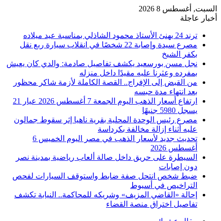
السبت, أغسطس 8 2026
أخبار عاجلة
ترند 24 يهنئ الأستاذ محمود الشاذلي بمناسبة عيد ميلاده
مصرع سيدة وإصابة 22 شخصًا في انقلاب سيارة ربع نقل
بكفر الشيخ
نجل مسن بورسعيد يكشف تفاصيل صادمة: والدي كان يعيش
بمفرده وعثرنا عليه مقيدًا داخل منزله
من القبض إلى الإفراج.. القصة الكاملة لأزمة شاكر محظور
بعد انتهاء مدة حبسه
ارتفاع أسعار الذهب اليوم الجمعة 7 أغسطس 2026 عيار 21
يسجل 5980 جنيهًا
مصرع رئيس الوحدة المحلية بقرية ناهيا إثر سقوط جمالون
عليه أثناء إزالة مخالفة بكرداسة
تحديث جديد لأسعار الذهب في مصر اليوم الخميس 6
أغسطس 2026
السيطرة على حريق داخل صالة ألعاب رياضية بمدينة نصر
دون إصابات
ضبط شخص انتحل صفة ضابط واستوقف السيارات لفحص
التراخيص في أسيوط
إحالة «القاضي المزيف» وشريكه للمحاكمة.. النيابة تكشف
تفاصيل اختراق منصة القضاء