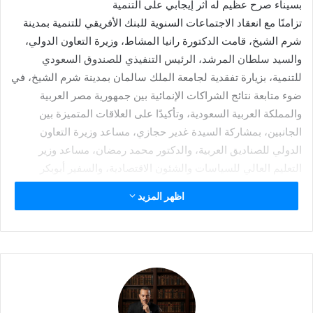
بسيناء صرح عظيم له أثر إيجابي على التنمية
تزامنًا مع انعقاد الاجتماعات السنوية للبنك الأفريقي للتنمية بمدينة
شرم الشيخ، قامت الدكتورة رانيا المشاط، وزيرة التعاون الدولي،
والسيد سلطان المرشد، الرئيس التنفيذي للصندوق السعودي
للتنمية، بزيارة تفقدية لجامعة الملك سالمان بمدينة شرم الشيخ، في
ضوء متابعة نتائج الشراكات الإنمائية بين جمهورية مصر العربية
والمملكة العربية السعودية، وتأكيدًا على العلاقات المتميزة بين
الجانبين، بمشاركة السيدة غدير حجازي، مساعد وزيرة التعاون
الدولي للصناديق العربية، والدكتور محمد رمضان، مساعد وزير
التعليم العالي للسياسات والشئون الاقتصادية، والسفير أبوبكر
محمود، مستشار وزيرة التعاون الدولي للشئون الآسيوية.
اظهر المزيد
وفي كلمتها رحبت الدكتورة رانيا المشاط، وزيرة التعاون الدولي،
بالرئيس التنفيذي للصندوق السعودي للتنمية، الذي يزور مدينة شرم
الشيخ ضمن فعاليات الاجتماعات السنوية للبنك الأفريقي للتنمية،
مؤكدة على العلاقات المتميزة والأخوية والتاريخية بين جمهورية مصر
العربية والمملكة العربية السعودية والتي كان لها عظيم الأثر في دفع
جهود التنمية في محافظتي شمال وجنوب سيناء، البقعة الغالية من