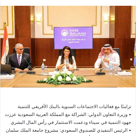
ر
س
ل
ب
ر
ي
د
ا
إ
ل
ك
ت
ر
و
ن
تزامنًا مع فعاليات الاجتماعات السنوية بالبنك الأفريقي للتنمية
ي
• وزيرة التعاون الدولي: الشراكة مع المملكة العربية السعودية عززت
ا
جهود التنمية في سيناء ودعمت الاستثمار في رأس المال البشري
• الرئيس التنفيذي للصندوق السعودي: مشروع جامعة الملك سلمان