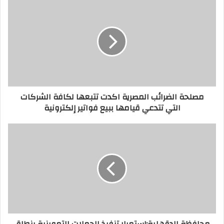
د
ك
ا
ل
إ
ل
ك
ت
ر
مصلحة الضرائب المصرية اكدت تتبعها لكافة الشركات
و
التي تتدعي قيامها ببيع فواتير إلكترونية
ن
ي
محافظة الدقهلية:إستمرار تنفيذ الحملات التموينية بنطاق