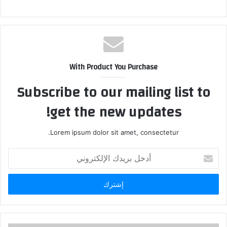
وزيرة الثقافة
With Product You Purchase
Subscribe to our mailing list to
get the new updates!
Lorem ipsum dolor sit amet, consectetur.
أ
د
خ
ل
ب
ر
ي