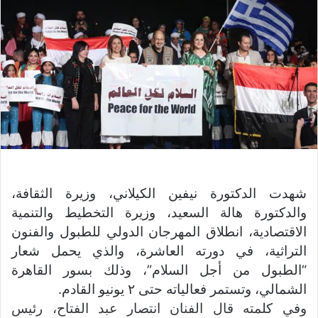
ب
ر
ي
د
ا
إ
ل
ك
ت
ر
و
شهدت الدكتورة نيفين الكيلاني، وزيرة الثقافة،
ن
ي
والدكتورة هالة السعيد، وزيرة التخطيط والتنمية
ا
الاقتصادية، انطلاق المهرجان الدولي للطبول والفنون
التراثية، في دورته العاشرة، والذي يحمل شعار
“الطبول من أجل السلام”، وذلك بسور القاهرة
الشمالي، وتستمر فعالياته حتى ٢ يونيو القادم.
وفي كلمته قال الفنان انتصار عبد الفتاح، رئيس