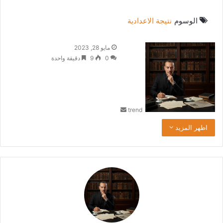
الوسوم
نتيجة الاعدادية
أ
مايو 28, 2023
ر
0
9
دقيقة واحدة
س
ل
ب
ر
trend
ي
د
اظهر المزيد
ا
إ
ل
ك
ت
ر
و
ن
ي