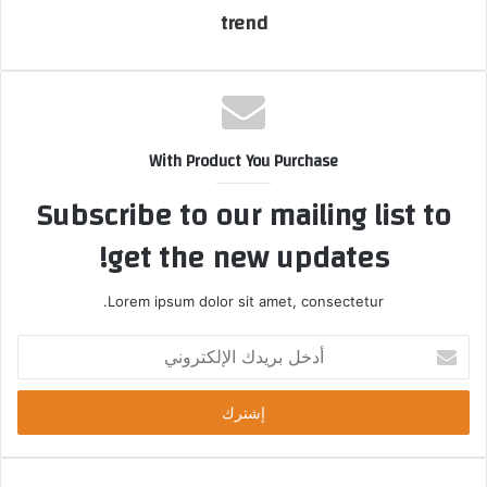
ا
trend
With Product You Purchase
Subscribe to our mailing list to
get the new updates!
Lorem ipsum dolor sit amet, consectetur.
أ
د
خ
ل
ب
ر
ي