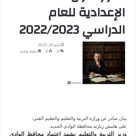
الإعدادية للعام
الدراسي 2022/2023
أ
مايو 28, 2023
ر
0
9
دقيقة واحدة
س
ل
ب
ر
trend
ي
د
ا
إ
ل
ك
بيان صادر عن وزارة التربية والتعليم والتعليم الفني:
ت
على هامش زيارته محافظة الوادى الجديد:
ر
وزير التربية والتعليم يشهد اعتماد محافظ الوادي
و