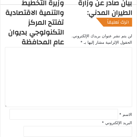
بيان صادر عن وزارة
وزيرة التخطيط
د
الطيران المدني:
والتنمية الاقتصادية
ك
ا
تفتتح المركز
اترك تعليقاً
ل
التكنولوجي بديوان
إ
لن يتم نشر عنوان بريدك الإلكتروني.
ل
عام المحافظة
الحقول الإلزامية مشار إليها بـ
*
ك
ت
ا
ل
ر
ت
و
ن
ع
ل
ي
ي
ق
*
الاسم
*
البريد الإلكتروني
*