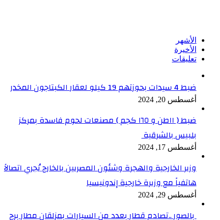
تابعنا على فيسبوك
الأشهر
الأخيرة
تعليقات
ضبط 4 سيدات بحوزتهم 19 كيلو لعقار الكبتاجون المخدر
أغسطس 20, 2024
ضبط ( ١١طن و ١٦٥ كجم ) مصنعات لحوم فاسدة بمركز
بلبيس بالشرقية
أغسطس 17, 2024
وزير الخارجية والهجرة وشئون المصريين بالخارج يُجري اتصالاً
هاتفياً مع وزيرة خارجية إندونيسيا
أغسطس 29, 2024
بالصور ..تصادم قطار بعدد من السيارات بمزلقان مطار برج