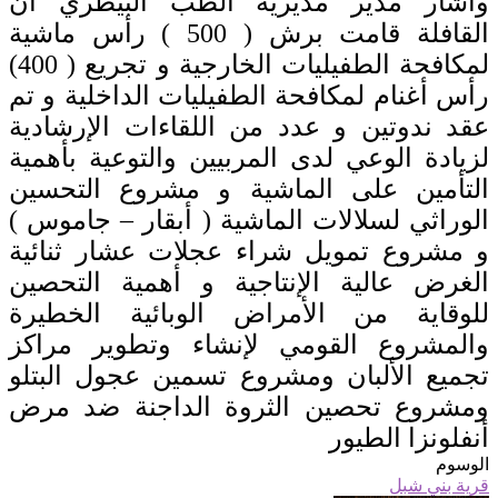
وأشار مدير مديرية الطب البيطري أن
القافلة قامت برش ( 500 ) رأس ماشية
لمكافحة الطفيليات الخارجية و تجريع ( 400)
رأس أغنام لمكافحة الطفيليات الداخلية و تم
عقد ندوتين و عدد من اللقاءات الإرشادية
لزيادة الوعي لدى المربيين والتوعية بأهمية
التأمين على الماشية و مشروع التحسين
الوراثي لسلالات الماشية ( أبقار – جاموس )
و مشروع تمويل شراء عجلات عشار ثنائية
الغرض عالية الإنتاجية و أهمية التحصين
للوقاية من الأمراض الوبائية الخطيرة
والمشروع القومي لإنشاء وتطوير مراكز
تجميع الألبان ومشروع تسمين عجول البتلو
ومشروع تحصين الثروة الداجنة ضد مرض
أنفلونزا الطيور
الوسوم
قرية بني شبل