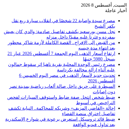
السبت, أغسطس 8 2026
أخبار عاجلة
مصرع سيدة وإصابة 22 شخصًا في انقلاب سيارة ربع نقل
بكفر الشيخ
نجل مسن بورسعيد يكشف تفاصيل صادمة: والدي كان يعيش
بمفرده وعثرنا عليه مقيدًا داخل منزله
من القبض إلى الإفراج.. القصة الكاملة لأزمة شاكر محظور
بعد انتهاء مدة حبسه
ارتفاع أسعار الذهب اليوم الجمعة 7 أغسطس 2026 عيار 21
يسجل 5980 جنيهًا
مصرع رئيس الوحدة المحلية بقرية ناهيا إثر سقوط جمالون
عليه أثناء إزالة مخالفة بكرداسة
تحديث جديد لأسعار الذهب في مصر اليوم الخميس 6
أغسطس 2026
السيطرة على حريق داخل صالة ألعاب رياضية بمدينة نصر
دون إصابات
ضبط شخص انتحل صفة ضابط واستوقف السيارات لفحص
التراخيص في أسيوط
إحالة «القاضي المزيف» وشريكه للمحاكمة.. النيابة تكشف
تفاصيل اختراق منصة القضاء
ضبط قائد تروسيكل استعرض برعونة في شوارع الإسكندرية
بعد تداول فيديو الواقعة