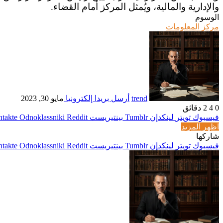
والإدارية والمالية، ويُمثل المركز أمام القضاء.
الوسوم
مركز المعلومات
trend
أرسل بريدا إلكترونيا
مايو 30, 2023
0
4
2 دقائق
فيسبوك
تويتر
لينكدإن
بينتيريست
Odnoklassniki
اظهر المزيد
شاركها
فيسبوك
تويتر
لينكدإن
بينتيريست
Odnoklassniki