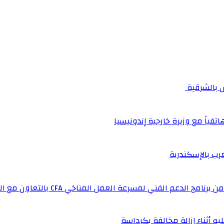
اتفياً مع وزيرة خارجية إندونيسيا
عرب بالإسكندرية
لفني لمسرعة العمل المناخي CFA بالتعاون مع المملكة المتحدة
ه أثناء إزالة مخالفة بكرداسة