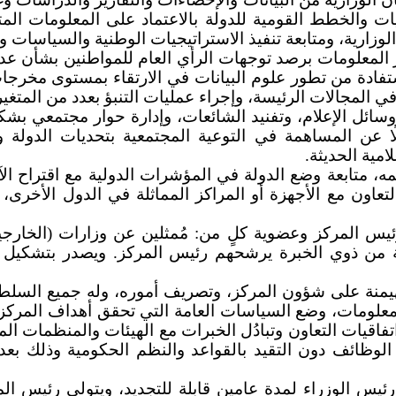
يات والخطط القومية للدولة بالاعتماد على المعلومات الم
الوزارية، ومتابعة تنفيذ الاستراتيجيات الوطنية والسياسات
ز المعلومات برصد توجهات الرأي العام للمواطنين بشأن عدد
استفادة من تطور علوم البيانات في الارتقاء بمستوى مخرجات
 المجالات الرئيسة، وإجراء عمليات التنبؤ بعدد من المتغيرا
 ووسائل الإعلام، وتفنيد الشائعات، وإدارة حوار مجتمعي ب
 المساهمة في التوعية المجتمعية بتحديات الدولة وإنجاز
مية الحديثة.
، متابعة وضع الدولة في المؤشرات الدولية مع اقتراح ال
تعاون مع الأجهزة أو المراكز المماثلة في الدول الأخرى،
ئيس المركز وعضوية كلٍ من: مُمثلين عن وزارات (الخارجية، 
ربعة من ذوي الخبرة يرشحهم رئيس المركز. ويصدر بتشكيل
يمنة على شؤون المركز، وتصريف أموره، وله جميع السلطات و
معلومات، وضع السياسات العامة التي تحقق أهداف المركز
اقيات التعاون وتبادُل الخبرات مع الهيئات والمنظمات المحل
لوظائف دون التقيد بالقواعد والنظم الحكومية وذلك بعد 
يس الوزراء لمدة عامين قابلة للتجديد، ويتولى رئيس الم