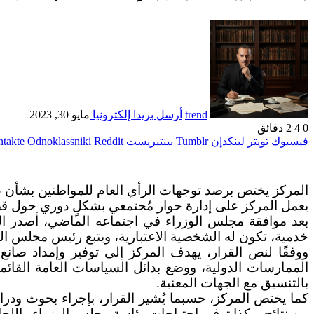
trend
أرسل بريدا إلكترونيا
مايو 30, 2023
0
4
2 دقائق
فيسبوك
تويتر
لينكدإن
بينتيريست
Odnoklassniki
المركز يختص برصد توجهات الرأي العام للمواطنين بشأن عدد
يعمل المركز على إدارة حوار مُجتمعي بشكلٍ دوري حول ق
بعد موافقة مجلس الوزراء في اجتماعه الماضي، أصدر الد
خدمية، تكون له الشخصية الاعتبارية، ويتبع رئيس مجلس ال
ووفقًا لنص القرار، يهدف المركز إلى توفير وإمداد صانع
الممارسات الدولية، ووضع بدائل السياسات العامة القائمة
بالتنسيق مع الجهات المعنية.
كما يختص المركز، حسبما يُشير القرار، بإجراء بحوث ودر
من نتائج، وكذا توفير احتياجات رئاسة مجلس الوزراء واللج