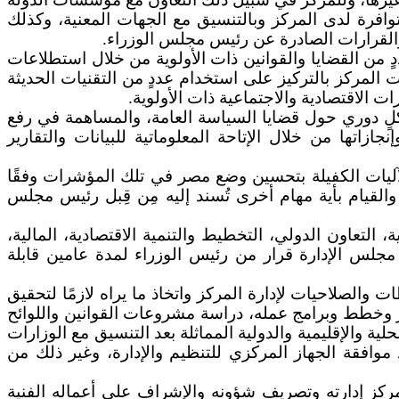
توافرة لدى المركز وبالتنسيق مع الجهات المعنية، وكذلك
 والقرارات الصادرة عن رئيس مجلس الوزراء.
ٍ من القضايا والقوانين ذات الأولوية من خلال استطلاعات
 المركز بالتركيز على استخدام عددٍ من التقنيات الحديثة
ت الاقتصادية والاجتماعية ذات الأولوية.
شكلٍ دوري حول قضايا السياسة العامة، والمساهمة في رفع
اتها من خلال الإتاحة المعلوماتية للبيانات والتقارير
آليات الكفيلة بتحسين وضع مصر في تلك المؤشرات وفقًا
 والقيام بأية مهام أخرى تُسند إليه مِن قِبل رئيس مجلس
التعاون الدولي، التخطيط والتنمية الاقتصادية، المالية،
 مجلس الإدارة قرار من رئيس الوزراء لمدة عامين قابلة
الصلاحيات لإدارة المركز واتخاذ ما يراه لازمًا لتحقيق
 وخطط وبرامج عمله، دراسة مشروعات القوانين واللوائح
ية والإقليمية والدولية المماثلة بعد التنسيق مع الوزارات
موافقة الجهاز المركزي للتنظيم والإدارة، وغير ذلك من
ركز إدارته وتصريف شؤونه والإشراف على أعماله الفنية