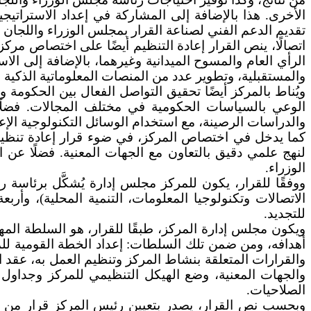
الأخرى. هذا بالإضافة إلى المشاركة في إعداد الاستراتيج
تقديم الدعم الفني لصناعة القرار بمجلس الوزراء واللجان 
اتصالًا، ينص القرار إعادة التنظيم أيضًا على اختصاص مرك
الرأي العام والمسوح الميدانية وغيرهما، بالإضافة إلى ال
والمستقبلية، وتطوير عدد من المنصات المعلوماتية الذكية في
ويُناط بالمركز أيضًا تحقيق التواصل الفعال بين الحكومة
الوعي بالسياسات الحكومية في مختلف المجالات. فضلًا عن
والدراسات الرصينة، مع استخدام الوسائل التكنولوجية الإعلا
كما يدخل في اختصاص المركز، في ضوء قرار إعادة تنظيمه
لنهج علمي دقيق بالتعاون مع الجهات المعنية. فضلًا عن ال
الوزراء.
ووفقًا للقرار، يكون للمركز مجلس إدارة يُشكَّل برئاسة ر
الاتصالات وتكنولوجيا المعلومات، التنمية المحلية)، وأ
للتجديد.
ويكون مجلس إدارة المركز، طبقًا للقرار، هو السلطة المه
أهدافه، ومن ضمن تلك السلطات: إعداد الخطة القومية لل
والقرارات المتعلقة بنشاط المركز وتنظيم العمل به، عقد اتف
والجهات المعنية، وضع الهيكل التنظيمي للمركز وجداول ا
الصلاحيات.
وبحسب نص القرار، يصدر بتعيين رئيس المركز قرار من رئ