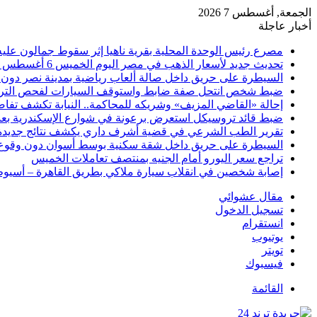
الجمعة, أغسطس 7 2026
أخبار عاجلة
مصرع رئيس الوحدة المحلية بقرية ناهيا إثر سقوط جمالون عليه أ
تحديث جديد لأسعار الذهب في مصر اليوم الخميس 6 أغسطس 2026
السيطرة على حريق داخل صالة ألعاب رياضية بمدينة نصر دون 
ضبط شخص انتحل صفة ضابط واستوقف السيارات لفحص التر
إحالة «القاضي المزيف» وشريكه للمحاكمة.. النيابة تكشف تفا
ضبط قائد تروسيكل استعرض برعونة في شوارع الإسكندرية بعد ت
تقرير الطب الشرعي في قضية أشرف داري يكشف نتائج جديدة
السيطرة على حريق داخل شقة سكنية بوسط أسوان دون وقوع
تراجع سعر اليورو أمام الجنيه بمنتصف تعاملات الخميس
إصابة شخصين في انقلاب سيارة ملاكي بطريق القاهرة – أسيو
مقال عشوائي
تسجيل الدخول
انستقرام
يوتيوب
تويتر
فيسبوك
القائمة