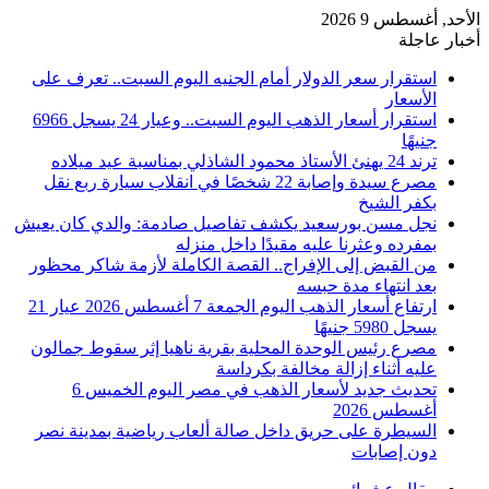
الأحد, أغسطس 9 2026
أخبار عاجلة
استقرار سعر الدولار أمام الجنيه اليوم السبت.. تعرف على
الأسعار
استقرار أسعار الذهب اليوم السبت.. وعيار 24 يسجل 6966
جنيهًا
ترند 24 يهنئ الأستاذ محمود الشاذلي بمناسبة عيد ميلاده
مصرع سيدة وإصابة 22 شخصًا في انقلاب سيارة ربع نقل
بكفر الشيخ
نجل مسن بورسعيد يكشف تفاصيل صادمة: والدي كان يعيش
بمفرده وعثرنا عليه مقيدًا داخل منزله
من القبض إلى الإفراج.. القصة الكاملة لأزمة شاكر محظور
بعد انتهاء مدة حبسه
ارتفاع أسعار الذهب اليوم الجمعة 7 أغسطس 2026 عيار 21
يسجل 5980 جنيهًا
مصرع رئيس الوحدة المحلية بقرية ناهيا إثر سقوط جمالون
عليه أثناء إزالة مخالفة بكرداسة
تحديث جديد لأسعار الذهب في مصر اليوم الخميس 6
أغسطس 2026
السيطرة على حريق داخل صالة ألعاب رياضية بمدينة نصر
دون إصابات