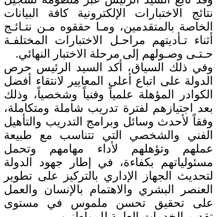
نتائج الاختبارات الإلكترونية كافة البيانات
الخاصة بالمتقدمين، ومـا حققوه مـن نتـائـج
أثناء تـأديتهم مراحـل الاختبارات المختلفـة
حـتـى وصـولهم إلى مرحلة الاختبار النهائي.
وفي ذلك السياق، أكد السيد الرئيس حرص
الدولة على اتباع أعلى المعايير لانتقاء أفضل
الكوادر المؤهلة علمياً وفنياً وشخصياً، وذلك
بعد اجتيازهم لفترة تدريب شاملة ومتكاملة،
وفقاً لأحدث وسائل وبرامج التدريب والتأهيل
الفني والشخصي التي تتناسب مع طبيعة
عملهم وتؤهلهم لأداء مهامهم وتحمل
مسئولياتهم بكفاءة، في إطار جهود الدولة
لتحديث الجهاز الإداري بالتركيز على تطوير
العنصر البشري والاهتمام بالإنسان والعمل
على تحقيق تحسن ملموس في مستوى
تقديم الخدمات العامة للمواطنين.