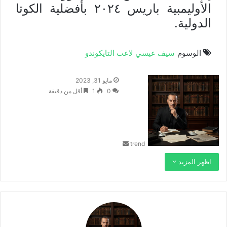
الأوليمبية باريس ٢٠٢٤ بأفضلية الكوتا
الدولية.
الوسوم
سيف عيسي لاعب التايكوندو
أ
مايو 31, 2023
ر
0
1
أقل من دقيقة
س
ل
ب
ر
trend
ي
د
اظهر المزيد
ا
إ
ل
ك
ت
ر