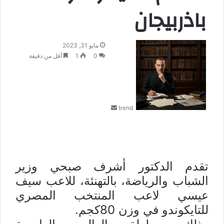
باذربيجان
أ
مايو 31, 2023
ر
0
1
أقل من دقيقة
س
ل
ب
ر
trend
ي
د
ا
إ
ل
ك
تقدم الدكتور أشرف صبحي وزير
ت
الشباب والرياضة، بالتهنئة، للاعب سيف
ر
عيسي لاعب المنتخب المصري
و
ن
للتايكوندو في وزن 80كجم.
ي
ا