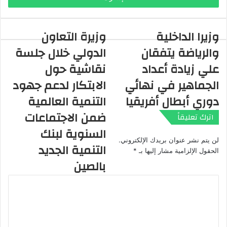
ب
ر
ي
وزيرا الداخلية
وزيرة التعاون
د
والرياضة يتفقان
الدولي خلال جلسة
ك
ا
علي زيادة أعداد
نقاشية حول
ل
الجماهير في نهائي
الابتكار لدعم جهود
إ
ل
دوري أبطال أفريقيا
التنمية العالمية
ك
ضمن الاجتماعات
اترك تعليقاً
ت
ر
السنوية لبنك
و
لن يتم نشر عنوان بريدك الإلكتروني.
التنمية الجديد
ن
الحقول الإلزامية مشار إليها بـ
*
ي
بالصين
ا
ل
ت
ع
ل