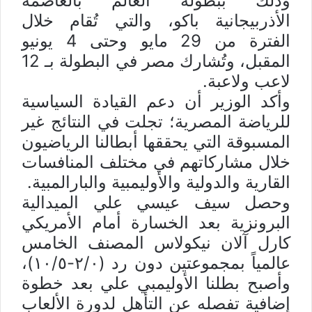
وذلك ببطولة العالم بالعاصمة
الأذربيجانية باكو، والتي تُقام خلال
الفترة من 29 مايو وحتى 4 يونيو
المقبل، وتُشارك مصر في البطولة بـ 12
لاعب ولاعبة.
وأكد الوزير أن دعم القيادة السياسية
للرياضة المصرية؛ تجلت في النتائج غير
المسبوقة التي يحققها أبطالنا الرياضيون
خلال مشاركاتهم في مختلف المنافسات
القارية والدولية والأوليمبية والبارالمبية.
وحصل سيف عيسي علي الميدالية
البرونزية بعد الخسارة أمام الأمريكي
كارل آلان نيكولاس المصنف الخامس
عالمياً بمجموعتين دون رد (٢/٠-١٠/٥)،
وأصبح بطلنا الأوليمبي علي بعد خطوة
إضافية تفصله عن التأهل لدورة الألعاب