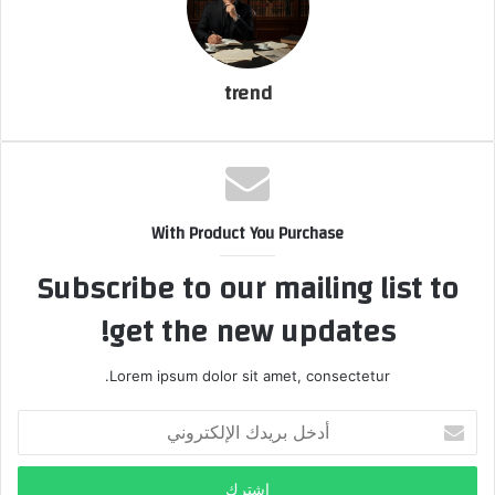
و
ن
ي
ا
trend
With Product You Purchase
Subscribe to our mailing list to
get the new updates!
Lorem ipsum dolor sit amet, consectetur.
أ
د
خ
ل