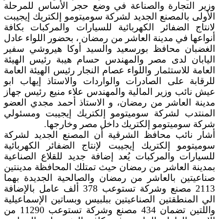
وزير التجارة والصناعة في وضع حجر الأساس للمرحلة
الأولى بالمصنع الجديد لشركة سوميتومو إلكتريك إيجيبت
لانتاج الضفائر الكهربائية للسيارات والمركبات بكافة
أنواعها في مدينة العاشر من رمضان ، بحضور اللواء عادل
الغضبان محافظ بورسعيد والسيد أوكا هيروشي سفير
اليابان لدى مصر والمهندس حسام هيبة رئيس الهيئة
العامة للاستثمار واللواء عصام النجار رئيس الهيئة العامة
للرقابة على الصادرات والواردات والاستاذ إيهاب ابو
عيش نائب وزير المالية والمهندس علاء منيع رئيس جهاز
مدينة العاشر من رمضان، و الاستاذ أحمد مجدي العضو
المنتدب لشركة سوميتومو إلكتريك إيجيبت ومسئولي
شركة سوميتومو إلكتريك داخل مصر وخارجها.
أشار نائب محافظ الشرقية أن المصنع الجديد لشركة
سوميتومو إلكتريك إيجيبت لإنتاج الضفائر الكهربائية
للسيارات والمركبات يُعد إضافة جديد للقلاع الصناعية
بمدينة العاشر من رمضان حيث تمتلك المحافظة مدينتين
صناعيتين بالعاشر من رمضان والصالحية الجديدة بهما
2113 مصنع وشركة تستوعب 378 ألف عامل بالإضافة
الي المنطقتين الصناعيتين ببلبيس وبساتين الإسماعيلية
واللتين تضمان 434 مصنع وشركة تستوعب 11290 من