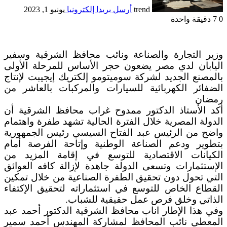
trend
أرسل بريدا إلكترونيا
يونيو 1, 2023
0
7
دقيقة واحدة
وزير التجارة والصناعة ونائب محافظ الشرقية وسفير
اليابان لدي مصر يضعون حجر الأساس للمرحلة الأولى
بالمصنع الجديد لشركة سوميتومو إلكتريك إيجيبت لإنتاج
الضفائر الكهربائية للسيارات والمركبات بالعاشر من
رمضان
أكد الأستاذ الدكتور ممدوح غراب محافظ الشرقية أن
الدولة المصرية خلال الفترة الحالية تشهد طفرة واهتمام
واضح من الرئيس عبد الفتاح السيسي رئيس الجمهورية
بتطوير ودعم الصناعة الوطنية وإتاحة الفرصة أمام
الكيانات الاقتصادية للتوسع في إقامة المزيد من
الإستثمارات وتسعى الدولة جاهدة لإزالة كافه العوائق
التي تحول دون تحقيق الطفرة الصناعية من خلال تمكين
القطاع الخاص للتوسع في استثماراته لتحقيق الإكتفاء
الذاتي وخلق فرص عمل حقيقية للشباب.
وفي هذا الإطار اناب محافظ الشرقية الدكتور أحمد عبد
المعطي نائب المحافظ لمشاركة المهندس أحمد سمير