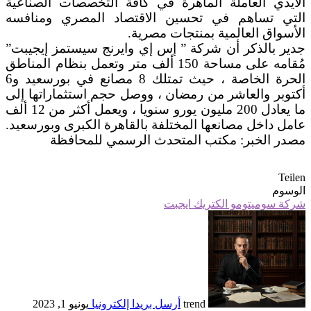
الايدي العاملة الماهرة في كافة التخصصات الصناعية
التي تساهم في تحسين الاقتصاد المصري ومنافسه
الأسواق العالمية بمنتجات مصرية.
جدير بالذكر أن شركة ” إس إي وايرنج سيستمز إيجيبت”
مُقامه على مساحة 150 ألف متر وتعمل بنظام المناطق
الحرة الخاصة ، حيث تمتلك 8 مصانع في بورسعيد و6
أكتوبر والعاشر من رمضان ، ووصل حجم استثماراتها إلى
ما يعادل 200 مليون يورو سنويا ، ويعمل أكثر من 12 ألف
عامل داخل مصانعها المختلفة بالقاهرة الكبرى وبورسعيد.
مصدر الخبر: مكتب المتحدث الرسمي للمحافظة
Teilen
الوسوم
شركة سوميتومو الكتريك ايجبت
trend
أرسل بريدا إلكترونيا
يونيو 1, 2023