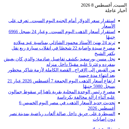
السبت, أغسطس 8 2026
أخبار عاجلة
استقرار سعر الدولار أمام الجنيه اليوم السبت.. تعرف على
الأسعار
استقرار أسعار الذهب اليوم السبت.. وعيار 24 يسجل 6966
جنيهًا
ترند 24 يهنئ الأستاذ محمود الشاذلي بمناسبة عيد ميلاده
مصرع سيدة وإصابة 22 شخصًا في انقلاب سيارة ربع نقل
بكفر الشيخ
نجل مسن بورسعيد يكشف تفاصيل صادمة: والدي كان يعيش
بمفرده وعثرنا عليه مقيدًا داخل منزله
من القبض إلى الإفراج.. القصة الكاملة لأزمة شاكر محظور
بعد انتهاء مدة حبسه
ارتفاع أسعار الذهب اليوم الجمعة 7 أغسطس 2026 عيار 21
يسجل 5980 جنيهًا
مصرع رئيس الوحدة المحلية بقرية ناهيا إثر سقوط جمالون
عليه أثناء إزالة مخالفة بكرداسة
تحديث جديد لأسعار الذهب في مصر اليوم الخميس 6
أغسطس 2026
السيطرة على حريق داخل صالة ألعاب رياضية بمدينة نصر
دون إصابات