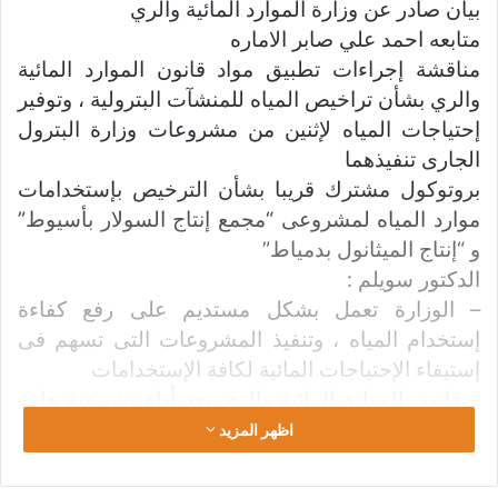
ب
بيان صادر عن وزارة الموارد المائية والري
ر
متابعه احمد علي صابر الاماره
ي
مناقشة إجراءات تطبيق مواد قانون الموارد المائية
د
والري بشأن تراخيص المياه للمنشآت البترولية ، وتوفير
ا
إحتياجات المياه لإثنين من مشروعات وزارة البترول
إ
الجارى تنفيذهما
ل
بروتوكول مشترك قريبا بشأن الترخيص بإستخدامات
ك
موارد المياه لمشروعى “مجمع إنتاج السولار بأسيوط”
ت
ر
و “إنتاج الميثانول بدمياط”
و
الدكتور سويلم :
ن
– الوزارة تعمل بشكل مستديم على رفع كفاءة
ي
إستخدام المياه ، وتنفيذ المشروعات التى تسهم فى
ا
إستيفاء الإحتياجات المائية لكافة الإستخدامات
– قانون الموارد المائية والري يعد أداة تشريعية هامة
لتحسين عملية إدارة المياه ، وتنظيم عملية إصدار
اظهر المزيد
تراخيص إستخدام المياه للأنشطة المختلفة
– نثمن جهود وزارة البترول فى توفير بيانات الآبار