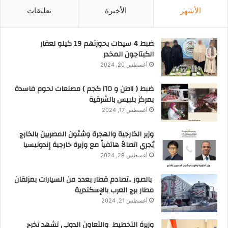
المشروعات بما يسهم فى تقليل الأعباء الدولارية
الأشهر
الأخيرة
تعليقات
للإستيراد ، مشيرا إلى أنه يجرى حالياً الإستمرار في
تنفيذ “مشروع مصنع إنتاج الميثانول بدمياط” كأحد
ضبط 4 سيدات بحوزتهم 19 كيلو لعقار
المشروعات التي تعمل على تعظيم القيمة المضافة
الكبتاجون المخدر
من مواردنا الطبيعية وتوفير منتجات ذات عائد اقتصادى
أغسطس 20, 2024
مميز.
ضبط ( ١١طن و ١٦٥ كجم ) مصنعات لحوم فاسدة
كما أكد الملا أن الوزارة تعمل بإستمرار على إتاحة كافة
بمركز بلبيس بالشرقية
الدراسات والبيانات اللازمة لوزارة الموارد المائية
أغسطس 17, 2024
والرى ، بشأن الآبار ومصادر المياه والتي يتم رصدها
وزير الخارجية والهجرة وشئون المصريين بالخارج
خلال أعمال المسح السيزمى الذى يقوم به قطاع
يُجري اتصالاً هاتفياً مع وزيرة خارجية إندونيسيا
البترول ، مؤكدا العمل على توسيع نطاق التعاون في
أغسطس 29, 2024
هذا الشأن .
وقد وجه السادة الوزيران خلال الاجتماع لفريقى العمل
بالصور ..تصادم قطار بعدد من السيارات بمزلقان
من الوزارتين بسرعة الإنتهاء من إعداد البروتوكول
مطار برج العرب بالإسكندرية
أغسطس 21, 2024
المشترك بشأن الترخيص بإستخدامات موارد المياه
لمشروعى “مجمع إنتاج السولار بأسيوط” و “إنتاج
وزيرة التخطيط والتعاون الدولي تشهد تخرج