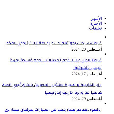
تابعنا على فيسبوك
الأشهر
الأخيرة
تعليقات
ضبط 4 سيدات بحوزتهم 19 كيلو لعقار الكبتاجون المخدر
أغسطس 20, 2024
ضبط ( ١١طن و ١٦٥ كجم ) مصنعات لحوم فاسدة بمركز
بلبيس بالشرقية
أغسطس 17, 2024
وزير الخارجية والهجرة وشئون المصريين بالخارج يُجري اتصالاً
هاتفياً مع وزيرة خارجية إندونيسيا
أغسطس 29, 2024
بالصور ..تصادم قطار بعدد من السيارات بمزلقان مطار برج