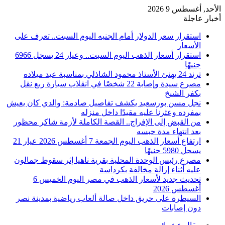
الأحد, أغسطس 9 2026
أخبار عاجلة
استقرار سعر الدولار أمام الجنيه اليوم السبت.. تعرف على
الأسعار
استقرار أسعار الذهب اليوم السبت.. وعيار 24 يسجل 6966
جنيهًا
ترند 24 يهنئ الأستاذ محمود الشاذلي بمناسبة عيد ميلاده
مصرع سيدة وإصابة 22 شخصًا في انقلاب سيارة ربع نقل
بكفر الشيخ
نجل مسن بورسعيد يكشف تفاصيل صادمة: والدي كان يعيش
بمفرده وعثرنا عليه مقيدًا داخل منزله
من القبض إلى الإفراج.. القصة الكاملة لأزمة شاكر محظور
بعد انتهاء مدة حبسه
ارتفاع أسعار الذهب اليوم الجمعة 7 أغسطس 2026 عيار 21
يسجل 5980 جنيهًا
مصرع رئيس الوحدة المحلية بقرية ناهيا إثر سقوط جمالون
عليه أثناء إزالة مخالفة بكرداسة
تحديث جديد لأسعار الذهب في مصر اليوم الخميس 6
أغسطس 2026
السيطرة على حريق داخل صالة ألعاب رياضية بمدينة نصر
دون إصابات