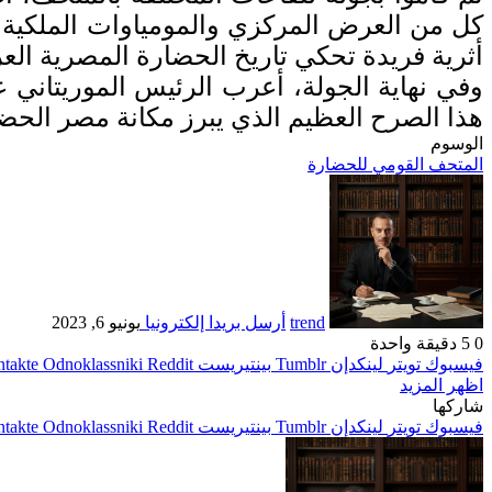
كل من العرض المركزي والمومياوات الملكية و
أثرية فريدة تحكي تاريخ الحضارة المصرية الع
وفي نهاية الجولة، أعرب الرئيس الموريتاني ع
هذا الصرح العظيم الذي يبرز مكانة مصر الحضار
الوسوم
المتحف القومي للحضارة
trend
أرسل بريدا إلكترونيا
يونيو 6, 2023
0
5
دقيقة واحدة
فيسبوك
تويتر
لينكدإن
بينتيريست
Odnoklassniki
اظهر المزيد
شاركها
فيسبوك
تويتر
لينكدإن
بينتيريست
Odnoklassniki