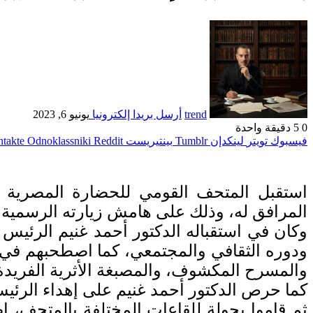
trend
أرسل بريدا إلكترونيا
يونيو 6, 2023
0
5
دقيقة واحدة
فيسبوك
تويتر
لينكدإن
بينتيريست
Odnoklassniki
استقبل المتحف القومي للحضارة المصرية الي
المرافق له، وذلك على هامش زيارته الرسمية ا
وكان في استقباله الدكتور أحمد غنيم الرئيس 
ودوره الثقافي والمجتمعي، كما اصطحبهم في جو
والمسرح المكشوف، والمصبغة الأثرية الفريدة 
كما حرص الدكتور أحمد غنيم على إهداء الرئيس 
ثم قاموا بجولة للقاعات المختلفة بالمتحف،