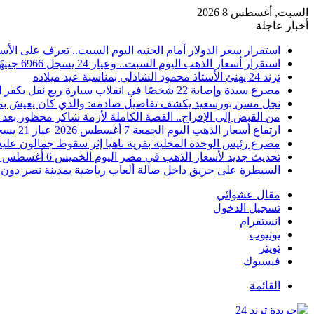
السبت, أغسطس 8 2026
أخبار عاجلة
استقرار سعر الدولار أمام الجنيه اليوم السبت.. تعرف على الأس
استقرار أسعار الذهب اليوم السبت.. وعيار 24 يسجل 6966 جنيهًا
ترند 24 يهنئ الأستاذ محمود الشاذلي بمناسبة عيد ميلاده
مصرع سيدة وإصابة 22 شخصًا في انقلاب سيارة ربع نقل بكفر الشيخ
نجل مسن بورسعيد يكشف تفاصيل صادمة: والدي كان يعيش بمفرد
من القبض إلى الإفراج.. القصة الكاملة لأزمة شاكر محظور بعد 
ارتفاع أسعار الذهب اليوم الجمعة 7 أغسطس 2026 عيار 21 يسجل 5980 جنيهًا
مصرع رئيس الوحدة المحلية بقرية ناهيا إثر سقوط جمالون عليه أ
تحديث جديد لأسعار الذهب في مصر اليوم الخميس 6 أغسطس 2026
السيطرة على حريق داخل صالة ألعاب رياضية بمدينة نصر دون 
مقال عشوائي
تسجيل الدخول
انستقرام
يوتيوب
تويتر
فيسبوك
القائمة