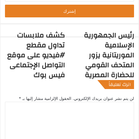
خ
ل
ب
ر
ي
رئيس الجمهورية
كشف ملابسات
د
الإسلامية
تداول مقطع
ك
ا
الموريتانية يزور
#فيديو على موقع
ل
المتحف القومي
التواصل الإجتماعى
إ
ل
للحضارة المصرية
فيس بوك
ك
اترك تعليقاً
ت
ر
و
لن يتم نشر عنوان بريدك الإلكتروني.
الحقول الإلزامية مشار إليها بـ
*
ن
ا
ي
ل
ت
ع
ل
ي