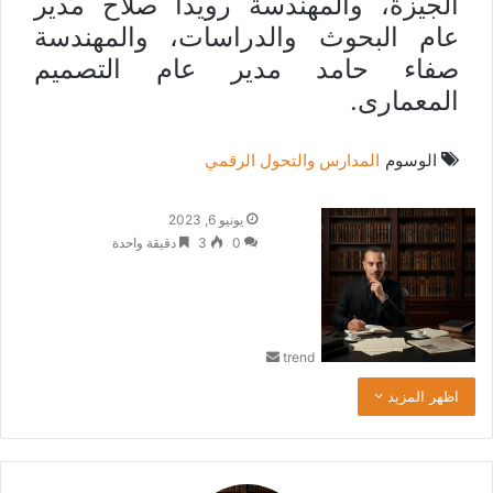
الجيزة، والمهندسة رويدا صلاح مدير
عام البحوث والدراسات، والمهندسة
صفاء حامد مدير عام التصميم
المعمارى.
الوسوم
المدارس والتحول الرقمي
أ
يونيو 6, 2023
ر
0
3
دقيقة واحدة
س
ل
ب
ر
trend
ي
د
اظهر المزيد
ا
إ
ل
ك