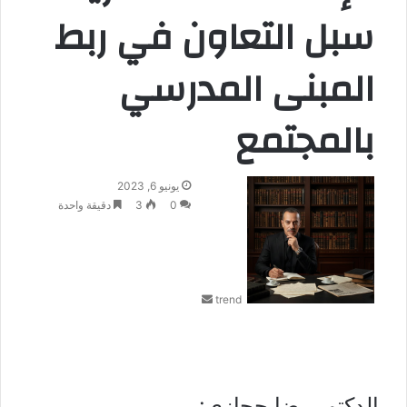
سبل التعاون في ربط
المبنى المدرسي
بالمجتمع
أ
يونيو 6, 2023
ر
0
3
دقيقة واحدة
س
ل
ب
ر
trend
ي
د
ا
إ
ل
ك
الدكتور رضا حجازي: