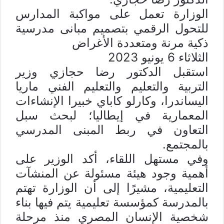
ت
الوزارة تعمل على مواكبة المدارس
ر
للتحول الرقمي بتصميم مبانى مدرسية
و
ن
ذكية مرنة ومتعددة الأغراض
ي
الثلاثاء 6 يونيو 2023
ا
استقبل الدكتور رضا حجازي وزير
التربية والتعليم والتعليم الفني ماريا
اليساندرا، وكارلو كاباي خبيرا الإنشاءات
المعمارية في إيطاليا؛ لبحث سبل
التعاون في ربط المبنى المدرسي
بالمجتمع.
وفي مستهل اللقاء، أكد الوزير على
أهمية وجود هيئة مسئولة عن المنشآت
التعليمية، مشيرًا إلى أن الوزارة تهتم
بالمدرسة كمؤسسة تعليمية يتم فيها بناء
شخصية الإنسان المصري منذ مرحلة