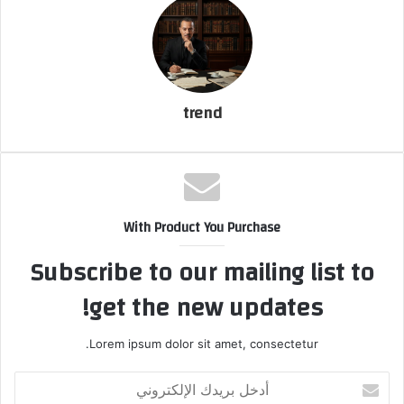
ت
ر
و
ن
ي
ا
trend
With Product You Purchase
Subscribe to our mailing list to
get the new updates!
Lorem ipsum dolor sit amet, consectetur.
أ
د