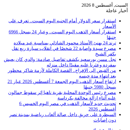
السبت, أغسطس 8 2026
أخبار عاجلة
استقرار سعر الدولار أمام الجنيه اليوم السبت.. تعرف على
الأسعار
استقرار أسعار الذهب اليوم السبت.. وعيار 24 يسجل 6966
جنيهًا
ترند 24 يهنئ الأستاذ محمود الشاذلي بمناسبة عيد ميلاده
مصرع سيدة وإصابة 22 شخصًا في انقلاب سيارة ربع نقل
بكفر الشيخ
نجل مسن بورسعيد يكشف تفاصيل صادمة: والدي كان يعيش
بمفرده وعثرنا عليه مقيدًا داخل منزله
من القبض إلى الإفراج.. القصة الكاملة لأزمة شاكر محظور
بعد انتهاء مدة حبسه
ارتفاع أسعار الذهب اليوم الجمعة 7 أغسطس 2026 عيار 21
يسجل 5980 جنيهًا
مصرع رئيس الوحدة المحلية بقرية ناهيا إثر سقوط جمالون
عليه أثناء إزالة مخالفة بكرداسة
تحديث جديد لأسعار الذهب في مصر اليوم الخميس 6
أغسطس 2026
السيطرة على حريق داخل صالة ألعاب رياضية بمدينة نصر
دون إصابات