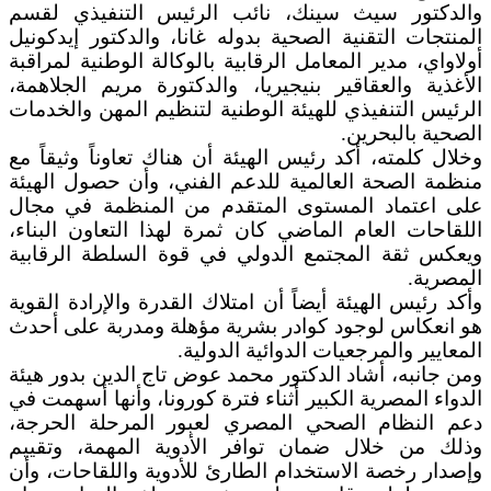
والدكتور سيث سينك، نائب الرئيس التنفيذي لقسم
المنتجات التقنية الصحية بدوله غانا، والدكتور إيدكونيل
أولاواي، مدير المعامل الرقابية بالوكالة الوطنية لمراقبة
الأغذية والعقاقير بنيجيريا، والدكتورة مريم الجلاهمة،
الرئيس التنفيذي للهيئة الوطنية لتنظيم المهن والخدمات
الصحية بالبحرين.
وخلال كلمته، أكد رئيس الهيئة أن هناك تعاوناً وثيقاً مع
منظمة الصحة العالمية للدعم الفني، وأن حصول الهيئة
على اعتماد المستوى المتقدم من المنظمة في مجال
اللقاحات العام الماضي كان ثمرة لهذا التعاون البناء،
ويعكس ثقة المجتمع الدولي في قوة السلطة الرقابية
المصرية.
وأكد رئيس الهيئة أيضاً أن امتلاك القدرة والإرادة القوية
هو انعكاس لوجود كوادر بشرية مؤهلة ومدربة على أحدث
المعايير والمرجعيات الدوائية الدولية.
ومن جانبه، أشاد الدكتور محمد عوض تاج الدين بدور هيئة
الدواء المصرية الكبير أثناء فترة كورونا، وأنها أسهمت في
دعم النظام الصحي المصري لعبور المرحلة الحرجة،
وذلك من خلال ضمان توافر الأدوية المهمة، وتقييم
وإصدار رخصة الاستخدام الطارئ للأدوية واللقاحات، وأن