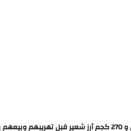
الشرقية:ضبط 8 طن و605 كيلو قمح و6 طن و 270 كجم أرز شع