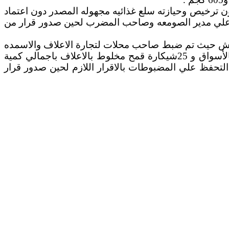
270 كيلو لموسم حصاد عام 2022 ولإدارته وتشغيله مخزن بدون ترخيص وحيازته سلع غذائيه مجهوله المصدر دون اعتماد
زمه علي مدير الصومعه وصاحب المضرب لحين صدور قرار من
تفتيش حيث تم ضبط صاحب محلات لتجارة الاعلاف والاسمده
الزراعيه لحيازته كيماوي يوريا المدعم وعددها 12 شيكارة زنة الواحده 50كجم باجمالي 600 كجم والمحظور تداوله بالأسواق و 25شيكارة قمح مخلوط بالاعلاف باجمالي كمية
 التحفظ علي المضبوطات بالاقرار اللازم لحين صدور قرار