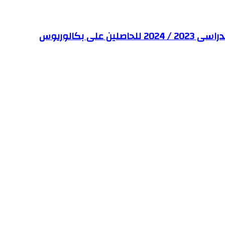
#المتحدث_العسكرى : الكلية الفنية العسكرية تفتح باب التسجيل بالدراسات العليا بالفصل الدراسى الأول للعام الدراسى 2023 / 2024 للحاصلين على بكالوريوس