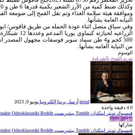
وموافقة هيئة سلامة الغذاء وتم نقل القمح إلى صومعة ال
النيابه العامة بشأنها.
وفي سياق متصل اثناء عودة الحمله من طريق فاقوس/ ابوكب
500 كجم و4 طن سماد سوبر فوسفات مجهول المصد
من النيابة العامه بشأنها.
الوسوم
توريد القمح بالشرقية
trend
أرسل بريدا إلكترونيا
يونيو 9, 2023
0
4
دقيقة واحدة
فيسبوك
تويتر
لينكدإن
بينتيريست
Odnoklassniki
اظهر المزيد
شاركها
فيسبوك
تويتر
لينكدإن
بينتيريست
Odnoklassniki