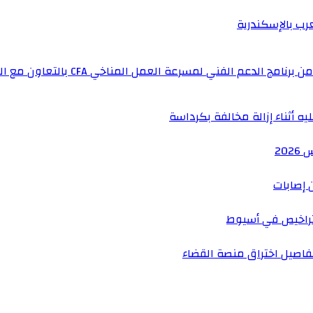
عرب بالإسكندرية
لفني لمسرعة العمل المناخي CFA بالتعاون مع المملكة المتحدة
ه أثناء إزالة مخالفة بكرداسة
 إصابات
راخيص في أسيوط
فاصيل اختراق منصة القضاء