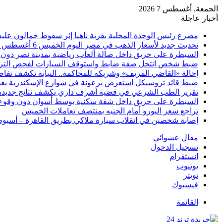
الجمعة, أغسطس 7 2026
أخبار عاجلة
مصرع رئيس الوحدة المحلية بقرية ناهيا إثر سقوط جمالون عليه أ
تحديث جديد لأسعار الذهب في مصر اليوم الخميس 6 أغسطس 2026
السيطرة على حريق داخل صالة ألعاب رياضية بمدينة نصر دون 
ضبط شخص انتحل صفة ضابط واستوقف السيارات لفحص التر
إحالة «القاضي المزيف» وشريكه للمحاكمة.. النيابة تكشف تفا
ضبط قائد تروسيكل استعرض برعونة في شوارع الإسكندرية بعد ت
تقرير الطب الشرعي في قضية أشرف داري يكشف نتائج جديدة
السيطرة على حريق داخل شقة سكنية بوسط أسوان دون وقوع
تراجع سعر اليورو أمام الجنيه بمنتصف تعاملات الخميس
إصابة شخصين في انقلاب سيارة ملاكي بطريق القاهرة – أسيو
مقال عشوائي
تسجيل الدخول
انستقرام
يوتيوب
تويتر
فيسبوك
القائمة