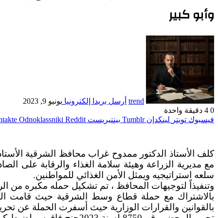
وأبو كبير
trend
أرسل بريدا إلكترونيا
يونيو 9, 2023
0
4
دقيقة واحدة
فيسبوك
تويتر
لينكدإن
بينتيريست
Odnoklassniki
كلف الأستاذ الدكتور ممدوح غراب محافظ الشرقية الأستاذه
مع مديرية الزراعة وهيئة سلامة الغذاء والرقابة على الصا
سلعه استراتيجيه ويمثل الأمن الغذائي للمواطنين.
وتنفيذاً لتوجيهات المحافظ ، تم تشكيل حمله مكبره من الرق
بالاشتراك مع حملة قطاع وسط الشرقية حيث قامت الحمل
بالقوانين والقرارات الوزارية حيث أسفرت الحملة عن تحرير 
تحرير المحضر رقم 8750 لسنة 2023جنح فاقوس لضبط كمية من القمح المحلي لموسم حصاد عام 2023 قدرها 8 طن و605 كجم .