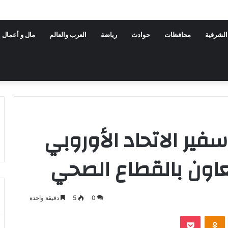
الشرقية
محافظات
حوادث
رياضة
العرب والعالم
مال و أعمال
فير الاتحاد الأوروبي
اون بالقطاع الصحي
0
5
دقيقة واحدة
VKontak
Odnoklassniki
بوكيت