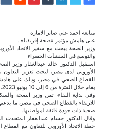
ل
ب
ر
ي
د
متابعه احمد علي صابر الاماره
ا
على هامش مؤتمر «صحة إفريقيا»..
إ
وزير الصحة يبحث مع سفير الاتحاد الأوروب
ل
والتوسع في المنشآت الخضراء
ك
استقبل الدكتور خالد عبدالغفار وزير الصح
ت
الأوروبي لدى مصر، لبحث تعزيز التعاون بي
ر
للقطاع الصحي في مصر، وذلك على هامش ا
و
يقام خلال الفترة من 6 إلى 10 يونيو 2023.
ن
ي
وفي بداية اللقاء، ثمن وزير الصحة والسكا
ا
للارتقاء بالقطاع الصحي في مصر، ما يدعم
صحية ذات جودة فائقة لمواطنيها.
وقال الدكتور حسام عبدالغفار المتحدث ال
خطة الاتحاد الأوروبي للتعاون مع القطا