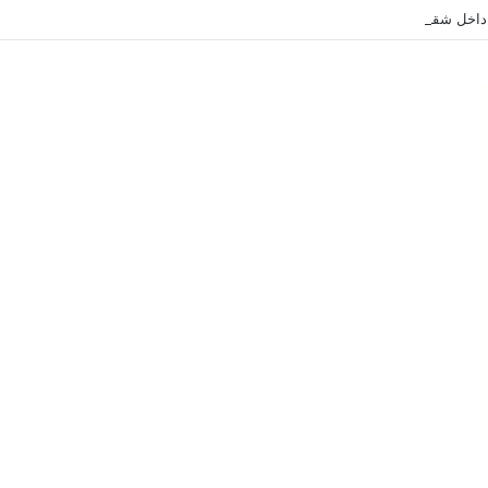
داخل شقة سكنية بوسط أسوان دون وقوع إصابات