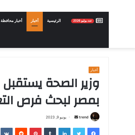
عدد
الرئيسية
أخبار
أخبار محافظة 
عدد يوليو 2026
يوليو
2026
أخبار
وزير الصحة يستقبل س
بمصر لبحث فرص التع
trend
أ
يونيو 9, 2023
ر
فيسبوك
تويتر
لينكدإن
‏Tumblr
بينتيريست
‏Reddit
‏te
س