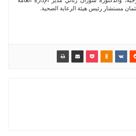
جية، والدكتورة سوزان زناتي مدير الإدارة العامة
عثمان مستشار رئيس هيئة الرعاية الصحية.
‏Reddit
‏VKontakte
Odnoklassniki
بوكيت
مشاركة عبر البريد
طباعة