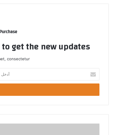
 Purchase
t to get the new updates!
et, consectetur.
أ
د
خ
ل
ب
ر
ي
د
ك
ا
ل