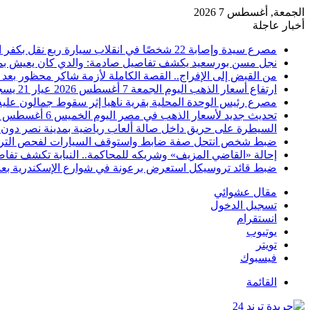
الجمعة, أغسطس 7 2026
أخبار عاجلة
مصرع سيدة وإصابة 22 شخصًا في انقلاب سيارة ربع نقل بكفر الشيخ
نجل مسن بورسعيد يكشف تفاصيل صادمة: والدي كان يعيش بمفرد
من القبض إلى الإفراج.. القصة الكاملة لأزمة شاكر محظور بعد 
ارتفاع أسعار الذهب اليوم الجمعة 7 أغسطس 2026 عيار 21 يسجل 5980 جنيهًا
مصرع رئيس الوحدة المحلية بقرية ناهيا إثر سقوط جمالون عليه أ
تحديث جديد لأسعار الذهب في مصر اليوم الخميس 6 أغسطس 2026
السيطرة على حريق داخل صالة ألعاب رياضية بمدينة نصر دون 
ضبط شخص انتحل صفة ضابط واستوقف السيارات لفحص التر
إحالة «القاضي المزيف» وشريكه للمحاكمة.. النيابة تكشف تفا
ضبط قائد تروسيكل استعرض برعونة في شوارع الإسكندرية بعد ت
مقال عشوائي
تسجيل الدخول
انستقرام
يوتيوب
تويتر
فيسبوك
القائمة