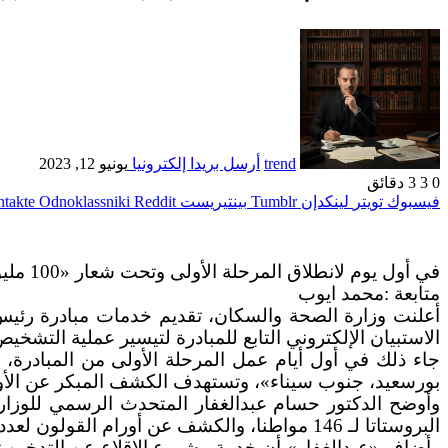
trend
أرسل بريدا إلكترونيا
يونيو 12, 2023
0
3
3 دقائق
فيسبوك
تويتر
لينكدإن
بينتيريست
Odnoklassniki
في أول يوم لانطلاق المرحلة الأولى وتحت شعار «100 مليون صحة»..
متابعة :محمد ايوب
الاستبيان الإلكتروني التابع للمبادرة لتيسير عملية التشخي
بورسعيد، جنوب سيناء»، وتستهدف الكشف المبكر عن الأورام السرط
البروستاتا لـ 146 مواطنا، والكشف عن أورام القولون لعدد 391 مواطنا، إلى جانب الكشف عن أورام الرئة لدى 147 مواطنا.