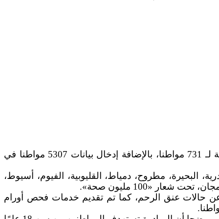
أعلنت وزارة الصحة والسكان، تقديم خدمات مبادرة رئيس الجمهورية للكشف المبكر عن الإصابة بالأورام السرطانية لـ 731 مواطنا، بالإضافة إدخال بيانات 5307 مواطنا في
لتي انطلقت، اليوم الأحد 11 يونيو، في محافظات «إسكندرية، البحيرة، مطروح، دمياط، القليوبية، الفيوم، أسيوط،
ار «100 مليون صحة».
للوزارة، أن الوحدات الصحية أجرت 47 مسحة للكشف المبكر عن حالات عنق الرحم، كما تم تقديم خدمات فحص أورام
وأضاف «عبدالغفار» أن خدمة مشروع الإقلاع عن التدخين تلقت 36 اتصالًا لمساعدة المرضى وتحويلهم لعيادات الإقلاع، موضحا أن المبادرة تستهدف المواطنين من سن 18 عامًا