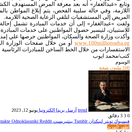
وتابع «عبدالغفار» أنه بعد معرفة المرض المستهدف الكش
اللازمة، وفي حالة سلبية الفحص، يتم إبلاغ المواطن بال
المريض إلى المستشفيات لتلقي الرعاية الصحية اللازمة.
ولفت «عبدالغفار» إلى أن خدمات المبادرة تشمل إحالة 
للاستبيان، لتيسير حصول المواطنين على خدمات المبادرة، و
وأكدت وزارة الصحة والسكان، المواطنين حرصها علي إمداد 
www.100millionseha.eg
أو من خلال صفحات الوزارة الرس
الاستفسارات من خلال الخط الساخن للمبادرات الرئاسية التابعة لـ «100 مليون صحة» عل
كتب/محمد ايوب
الوسوم
100 مليون صحة
trend
أرسل بريدا إلكترونيا
يونيو 12, 2023
0
3
3 دقائق
فيسبوك
تويتر
لينكدإن
بينتيريست
Odnoklassniki
اظهر المزيد