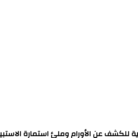
ف عن الأورام وملئ استمارة الاستبيان لـ 6038 م