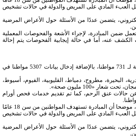
ليل العبء المادي على المريض والدولة في حالات تشخيص
كتروني، يتضمن عددًا من الأسئلة حول الأعراض المرضية
ن.
عمل ضمن المبادرة، لإجراء الأشعة والفحوصات المعملية
ف الكشف عنه، أما في حالة إيجابية الفحوصات يتم إحالة
أعلنت وزارة الصحة والسكان، تقديم خدمات مبادرة رئيس الجمهورية للكشف المبكر عن الإصابة بالأورام السرطانية لـ 731 مواطنا، بالإضافة إدخال بيانات 5307 مواطنا في
لتي انطلقت، اليوم الأحد 11 يونيو، في محافظات «إسكندرية، البحيرة، مطروح، دمياط، القليوبية، الفيوم، أسيوط،
ار «100 مليون صحة».
للوزارة، أن الوحدات الصحية أجرت 47 مسحة للكشف المبكر عن حالات عنق الرحم، كما تم تقديم خدمات فحص أورام
وأضاف «عبدالغفار» أن خدمة مشروع الإقلاع عن التدخين تلقت 36 اتصالًا لمساعدة المرضى وتحويلهم لعيادات الإقلاع، موضحا أن المبادرة تستهدف المواطنين من سن 18 عامًا
ليل العبء المادي على المريض والدولة في حالات تشخيص
كتروني، يتضمن عددًا من الأسئلة حول الأعراض المرضية
ن.