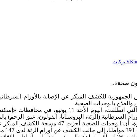
بوكيت
ص والعلاج بالوحدات الصحية.
جاء ذلك في أول أيام عمل المرحلة الأولى من المبادرة، ا
انية (الرئة، البروستاتا، القولون، عنق الرحم) بالمجان، تحت شع
وأوضح الدكتور حسام عبدالغفار المتحدث الرسمي 