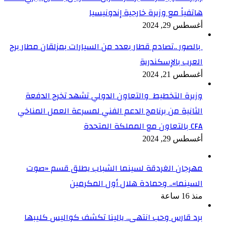
هاتفياً مع وزيرة خارجية إندونيسيا
أغسطس 29, 2024
بالصور ..تصادم قطار بعدد من السيارات بمزلقان مطار برج
العرب بالإسكندرية
أغسطس 21, 2024
وزيرة التخطيط والتعاون الدولي تشهد تخرج الدفعة
الثانية من برنامج الدعم الفني لمسرعة العمل المناخي
CFA بالتعاون مع المملكة المتحدة
أغسطس 29, 2024
مهرجان الغردقة لسينما الشباب يطلق قسم «صوت
السينما».. وحمادة هلال أول المكرمين
منذ 16 ساعة
برد قارس وحب انتهى.. يالينا تكشف كواليس كليبها