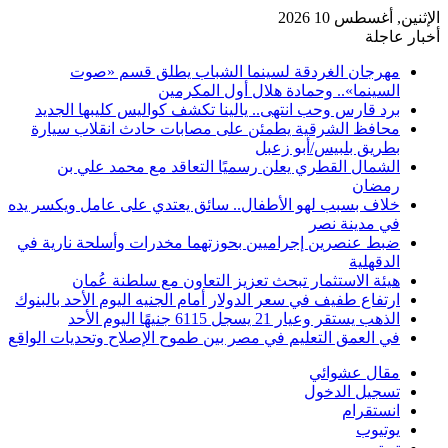
الإثنين, أغسطس 10 2026
أخبار عاجلة
مهرجان الغردقة لسينما الشباب يطلق قسم «صوت
السينما».. وحمادة هلال أول المكرمين
برد قارس وحب انتهى.. يالينا تكشف كواليس كليبها الجديد
محافظ الشرقية يطمئن على مصابات حادث انقلاب سيارة
بطريق بلبيس/أبو زعبل
الشمال القطري يعلن رسميًا التعاقد مع محمد علي بن
رمضان
خلاف بسبب لهو الأطفال.. سائق يعتدي على عامل ويكسر يده
في مدينة نصر
ضبط عنصرين إجراميين بحوزتهما مخدرات وأسلحة نارية في
الدقهلية
هيئة الاستثمار تبحث تعزيز التعاون مع سلطنة عُمان
ارتفاع طفيف في سعر الدولار أمام الجنيه اليوم الأحد بالبنوك
الذهب يستقر وعيار 21 يسجل 6115 جنيهًا اليوم الأحد
في العمق التعليم في مصر بين طموح الإصلاح وتحديات الواقع
مقال عشوائي
تسجيل الدخول
انستقرام
يوتيوب