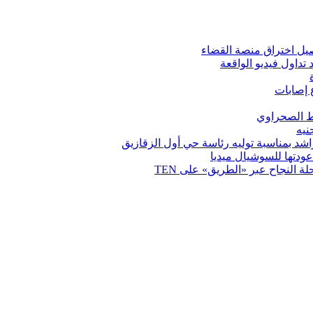
صيل اختراق منصة القضاء
داول فيديو الواقعة
 إصابات
ط الصحراوي
اشد بمناسبة توليه رئاسة حي أول الزقازيق
دتها للسوشيال ميديا
 النجاح عبر «الطريق» على TEN