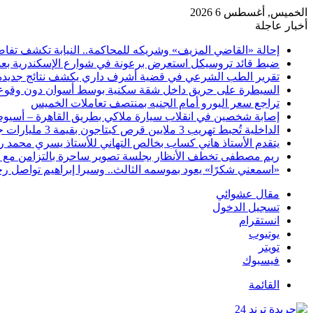
الخميس, أغسطس 6 2026
أخبار عاجلة
إحالة «القاضي المزيف» وشريكه للمحاكمة.. النيابة تكشف تفا
ضبط قائد تروسيكل استعرض برعونة في شوارع الإسكندرية بعد ت
تقرير الطب الشرعي في قضية أشرف داري يكشف نتائج جديدة
السيطرة على حريق داخل شقة سكنية بوسط أسوان دون وقوع
تراجع سعر اليورو أمام الجنيه بمنتصف تعاملات الخميس
إصابة شخصين في انقلاب سيارة ملاكي بطريق القاهرة – أسيو
الداخلية تُحبط تهريب 3 ملايين قرص كبتاجون بقيمة 3 مليارات جنيه
​يتقدم الأستاذ هاني كساب بخالص التهاني للأستاذ يسري محمد ر
ريم مصطفى تخطف الأنظار بجلسة تصوير ساحرة بالتزامن مع عو
«اسمعني شكرًا» يعود بموسمه الثالث.. وسيرا إبراهيم تواصل رحلة
مقال عشوائي
تسجيل الدخول
انستقرام
يوتيوب
تويتر
فيسبوك
القائمة