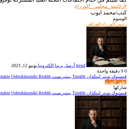
#رئاسة_مجلس_الوزراء
كتب/محمد ايوب
الوسوم
رئيس الوزراء العراقي
trend
أرسل بريدا إلكترونيا
يونيو 12, 2023
0
9
دقيقة واحدة
فيسبوك
تويتر
لينكدإن
بينتيريست
Odnoklassniki
اظهر المزيد
شاركها
فيسبوك
تويتر
لينكدإن
بينتيريست
Odnoklassniki