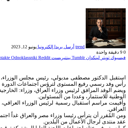
trend
أرسل بريدا إلكترونيا
يونيو 12, 2023
0
9
دقيقة واحدة
فيسبوك
تويتر
لينكدإن
بينتيريست
Odnoklassniki
استقبل الدكتور مصطفى مدبولي، رئيس مجلس الوزراء، ال
رأس وفد رسمي رفيع المستوى لترؤس اجتماعات الدورة الثان
ويضم الوفد المرافق لرئيس وزراء العراق، وزراء: الخارجية،
الوطنية للاستثمار، وعددا من المسئولين.
وأقيمت مراسم استقبال رسمية لرئيس الوزراء العراقي، و
العراقي.
ومن المُقرر أن يترأس رئيسا وزراء مصر والعراق غداً اجتما
عقد منتدى لرجال الأعمال من البلدين.
كما سيتم في ختام اجتماعات اللجنة العليا المشتركة توقيع