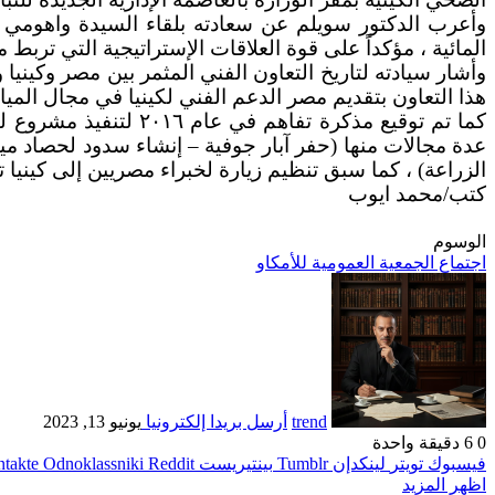
وأعرب الدكتور سويلم عن سعادته بلقاء السيدة واهومي ، و
المائية ، مؤكداً على قوة العلاقات الإستراتيجية التي ترب
هذا التعاون بتقديم مصر الدعم الفني لكينيا في مجال المياه الجوف
كما تم توقيع مذكرة ت
عدة مجالات منها (حفر آبار جوفية – إنشاء سدود لحصاد ميا
الزراعة) ، كما سبق تنظيم زيارة لخبراء مصريين إلى كيني
كتب/محمد ايوب
الوسوم
اجتماع الجمعية العمومية للأمكاو
trend
أرسل بريدا إلكترونيا
يونيو 13, 2023
0
6
دقيقة واحدة
فيسبوك
تويتر
لينكدإن
بينتيريست
Odnoklassniki
اظهر المزيد