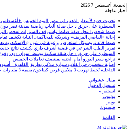
الجمعة, أغسطس 7 2026
أخبار عاجلة
تحديث جديد لأسعار الذهب في مصر اليوم الخميس 6 أغسطس 2026
السيطرة على حريق داخل صالة ألعاب رياضية بمدينة نصر دون 
ضبط شخص انتحل صفة ضابط واستوقف السيارات لفحص التر
إحالة «القاضي المزيف» وشريكه للمحاكمة.. النيابة تكشف تفا
ضبط قائد تروسيكل استعرض برعونة في شوارع الإسكندرية بعد ت
تقرير الطب الشرعي في قضية أشرف داري يكشف نتائج جديدة
السيطرة على حريق داخل شقة سكنية بوسط أسوان دون وقوع
تراجع سعر اليورو أمام الجنيه بمنتصف تعاملات الخميس
إصابة شخصين في انقلاب سيارة ملاكي بطريق القاهرة – أسيو
الداخلية تُحبط تهريب 3 ملايين قرص كبتاجون بقيمة 3 مليارات جنيه
مقال عشوائي
تسجيل الدخول
انستقرام
يوتيوب
تويتر
فيسبوك
القائمة