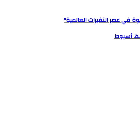
وة في عصر التغيرات العالمية"
فظ أسيوط