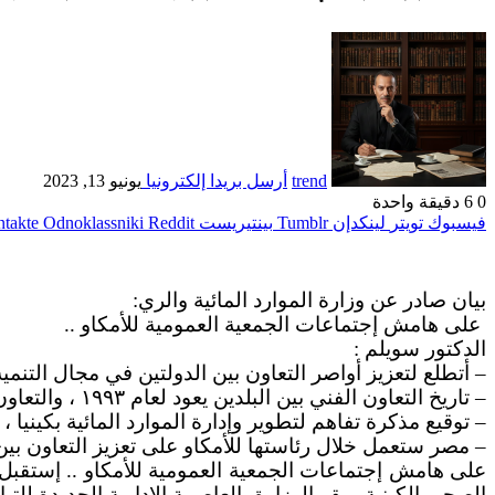
trend
أرسل بريدا إلكترونيا
يونيو 13, 2023
0
6
دقيقة واحدة
فيسبوك
تويتر
لينكدإن
بينتيريست
Odnoklassniki
بيان صادر عن وزارة الموارد المائية والري:
على هامش إجتماعات الجمعية العمومية للأمكاو ..
الدكتور سويلم :
– أتطلع لتعزيز أواصر التعاون بين الدولتين في مجال التنمية
– تاريخ التعاون الفني بين البلدين يعود لعام ١٩٩٣ ، والتعاون بدأ بتقديم مصر دعم فني لكينيا في مجال المياه الجوفية من خلال حفر ١٨٠ بئر جوفى
– توقيع مذكرة تفاهم لتطوير وإدارة الموارد المائية بكينيا
– مصر ستعمل خلال رئاستها للأمكاو على تعزيز التعاون بين
على هامش إجتماعات الجمعية العمومية للأمكاو .. إستقبل ا
الصحي الكينية بمقر الوزارة بالعاصمة الإدارية الجديدة للتب