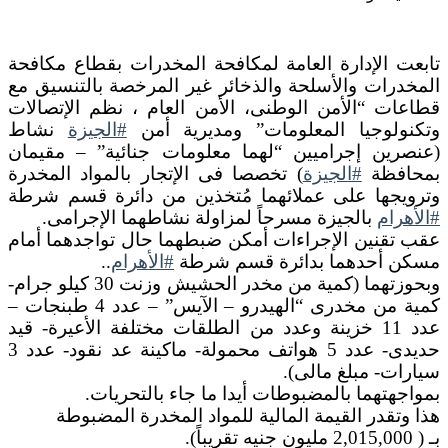
تابعت الإدارة العامة لمكافحة المخدرات بقطاع مكافحة
المخدرات والأسلحة والذخائر غير المرخصة بالتنسيق مع
قطاعات “الأمن الوطنى، الأمن العام ، نظم الإتصالات
وتكنولوجيا المعلومات” ومديرية أمن
#الجيزة
نشاط
(عنصرين إجراميين “لهما معلومات جنائية” – مقيمان
بمحافظة
#الجيزة
) تخصصا فى الإتجار بالمواد المخدرة
وترويجها على عملائهما مُتخذين من دائرة قسم شرطة
#الأهرام
بالجيزة مسرحاً لمزاولة نشاطهما الإجرامى.
عقب تقنين الإجراءات أمكن ضبطهما حال تواجدهما أمام
مسكن أحدهما بدائرة قسم شرطة
#الأهرام
..
وبحوزتهما (كمية من مخدر الحشيش وزنت 30 كيلو جرام-
كمية من مخدرى “الهيدرو – الآيس” – عدد 4 طبنجات –
عدد 11 خزينة وعدد من الطلقات مختلفة الأعيرة- قيد
حديدى- عدد 5 هواتف محمولة- ماكينة عد نقود- عدد 3
سيارات- مبلغ مالى).
بمواجهتهما بالمضبوطات أيدا ما جاء بالتحريات.
هذا وتقدر القيمة المالية للمواد المخدرة المضبوطة
بـ ( 2,015,000 مليون جنيه تقريباً).