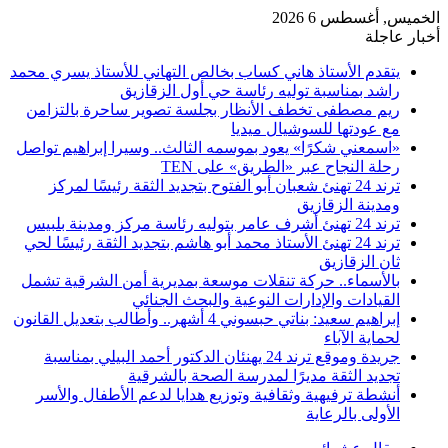
الخميس, أغسطس 6 2026
أخبار عاجلة
​يتقدم الأستاذ هاني كساب بخالص التهاني للأستاذ يسري محمد
راشد بمناسبة توليه رئاسة حي أول الزقازيق
ريم مصطفى تخطف الأنظار بجلسة تصوير ساحرة بالتزامن
مع عودتها للسوشيال ميديا
«اسمعني شكرًا» يعود بموسمه الثالث.. وسيرا إبراهيم تواصل
رحلة النجاح عبر «الطريق» على TEN
ترند 24 تهنئ شعبان أبو الفتوح بتجديد الثقة رئيسًا لمركز
ومدينة الزقازيق
ترند 24 تهنئ أشرف عامر بتوليه رئاسة مركز ومدينة بلبيس
ترند 24 تهنئ الأستاذ محمد أبو هاشم بتجديد الثقة رئيسًا لحي
ثان الزقازيق
بالأسماء.. حركة تنقلات موسعة بمديرية أمن الشرقية تشمل
القيادات والإدارات النوعية والبحث الجنائي
إبراهيم سعيد: بناتي حبسوني 4 أشهر.. وأطالب بتعديل القانون
لحماية الآباء
جريدة وموقع ترند 24 يهنئان الدكتور أحمد البيلي بمناسبة
تجديد الثقة مديرًا لمدرسة الصحة بالشرقية
أنشطة ترفيهية وثقافية وتوزيع هدايا لدعم الأطفال والأسر
الأولى بالرعاية