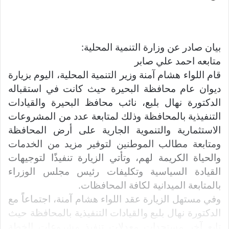
ر
س
ل
ب
بيان صادر عن وزارة التنمية المحلية:
ر
متابعه احمد علي صابر
ي
قام اللواء هشام آمنة وزير التنمية المحلية، اليوم بزيارة
د
ديوان عام محافظة البحيرة حيث كانت في استقباله
ا
الدكتورة نهال بلبع، نائب محافظ البحيرة والقيادات
إ
التنفيذية بالمحافظة وذلك لمتابعة عدد من المشروعات
ل
الاستثمارية والتنموية الجارية على أرض المحافظة
ك
ومتابعة مطالب الموطنين لتوفير مزيد من الخدمات
ت
ر
والحياة الكريمة لهم، وتأتي الزيارة تنفيذًا لتوجيهات
و
القيادة السياسية وتكليفات رئيس مجلس الوزراء
ن
بالمتابعة الميدانية لكافة المحافظات.
ي
وفي مستهل الزيارة عقد اللواء هشام آمنة، اجتماعاً مع
ا
الدكتورة نهال بلبع والقيادات التنفيذية بالمحافظة حيث
تابع آخر مستجدات معدلات تنفيذ مشروعات الخطة