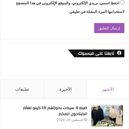
التالي ( 34850 شجرة بدمنهور – 40000 شجرة بكفر
احفظ اسمي، بريدي الإلكتروني، والموقع الإلكتروني في هذا المتصفح
الدوار – 34300 شجرة بحوش عيسى – 12200 شجرة
لاستخدامها المرة المقبلة في تعليقي.
بالرحمانية – 23400 شجرة بابوحمص – 22900 شجرة
بايتاي البارود – 22400 بالدلنجات – 23300 بكوم
حمادة – 12050 ببدر – 12300 بالمحمودية – 22000
ابو المطامير – 12000 بادكو – 12000 برشيد – 16600
بشبراخيت)
تابعنا على فيسبوك
وأشارت الدكتورة نهال بلبع إلي أهمية المبادرة ودورها
فى نشر الوعى البيئي وتوعية المواطنين بأهمية
الحفاظ على البيئة والموارد الطبيعية من خلال تغيير
السلوكيات وحث المواطنين على المشاركة في
الحفاظ على البيئة والموارد الطبيعية.
الأشهر
الأخيرة
تعليقات
كما اطمأن وزير التنمية المحلية، على متابعة معدلات
تنفيذ الموجة الـ21 لإزالة التعديات علي أملاك وأراضي
ضبط 4 سيدات بحوزتهم 19 كيلو لعقار
الدولة والأراضى الزراعية علي أرض محافظة البحيرة
الكبتاجون المخدر
والتي إنطلقت يوم 29 أبريل الماضى وتستمر حتى 14
أغسطس 20, 2024
شهر يوليو القادم، وذلك تنفيذاً لتوجيهات السيد رئيس