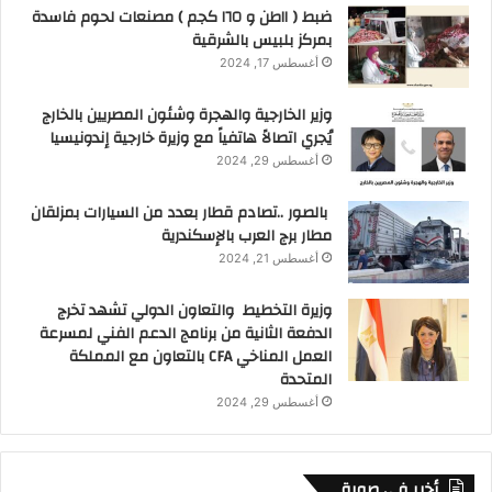
ضبط ( ١١طن و ١٦٥ كجم ) مصنعات لحوم فاسدة
الجمهورية بالحفاظ على الأراضى الزراعية وعدم
بمركز بلبيس بالشرقية
السماح بالتعدى عليها ، وتكليفات رئيس مجلس الوزراء
أغسطس 17, 2024
بإزالة التعديات علي أملاك وأراضى الدولة بالتنسيق مع
وزير الخارجية والهجرة وشئون المصريين بالخارج
اللجنة العليا لاسترداد الأراضى.
يُجري اتصالاً هاتفياً مع وزيرة خارجية إندونيسيا
حيث أكد اللواء هشام آمنة على عدم التهاون فى إزالة
أغسطس 29, 2024
أية تعديات على أراضى وأملاك الدولة والبناء على
الأراضى الزراعية للحفاظ على حقوق الأجيال القادمة ،
بالصور ..تصادم قطار بعدد من السيارات بمزلقان
وشدد ” آمنة ” على التصدي لأى حالات جديدة وإزالتها
مطار برج العرب بالإسكندرية
أغسطس 21, 2024
في المهد بالتعاون مع قوات إنفاذ القانون وتحرير
محاضر ضد المخالفين واتخاذ الاجراءات القانونية ،
وزيرة التخطيط والتعاون الدولي تشهد تخرج
ورصد الأجهزة التنفيذية لأية متغيرات مكانية غير قانونية
الدفعة الثانية من برنامج الدعم الفني لمسرعة
أو حالات تعدٍ جديدة عبر منظومة المتغيرات المكانية
العمل المناخي CFA بالتعاون مع المملكة
المتحدة
والتعامل الفوري معها.
أغسطس 29, 2024
وأوضحت الدكتورة نهال بلبع، أن المحافظة نجحت منذ
بدء تنفيذ الموجة 21 وحتى الآن في استرداد ١٨٢ ألف
متر مربع بعد إزالة ٤٩٢ حالة مباني مخالفة على أراضي
أخبر في صورة