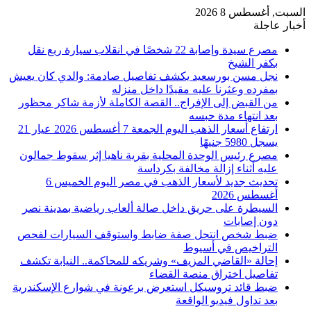
السبت, أغسطس 8 2026
أخبار عاجلة
مصرع سيدة وإصابة 22 شخصًا في انقلاب سيارة ربع نقل
بكفر الشيخ
نجل مسن بورسعيد يكشف تفاصيل صادمة: والدي كان يعيش
بمفرده وعثرنا عليه مقيدًا داخل منزله
من القبض إلى الإفراج.. القصة الكاملة لأزمة شاكر محظور
بعد انتهاء مدة حبسه
ارتفاع أسعار الذهب اليوم الجمعة 7 أغسطس 2026 عيار 21
يسجل 5980 جنيهًا
مصرع رئيس الوحدة المحلية بقرية ناهيا إثر سقوط جمالون
عليه أثناء إزالة مخالفة بكرداسة
تحديث جديد لأسعار الذهب في مصر اليوم الخميس 6
أغسطس 2026
السيطرة على حريق داخل صالة ألعاب رياضية بمدينة نصر
دون إصابات
ضبط شخص انتحل صفة ضابط واستوقف السيارات لفحص
التراخيص في أسيوط
إحالة «القاضي المزيف» وشريكه للمحاكمة.. النيابة تكشف
تفاصيل اختراق منصة القضاء
ضبط قائد تروسيكل استعرض برعونة في شوارع الإسكندرية
بعد تداول فيديو الواقعة