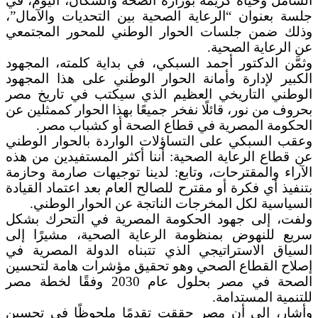
الشامل وحياة كريمة بوزارة الصحة والسكان، اليوم، في
جلسة بعنوان “الرعاية الصحية بين التحديات والآمال”،
وذلك ضمن جلسات الحوار الوطني للمحور المجتمعي
عن الرعاية الصحية.
وثمَّن الدكتور أحمد السبكي، في بداية كلمته، المجهود
الكبير لإدارة وأمانة الحوار الوطني على هذا المجهود
الوطني التاريخي العظيم الذي سيكتب في تاريخ مصر
بحروف من نور، قائلًا نفخر جميعًا بهذا الحوار كممثلين عن
الحكومة المصرية في قطاع الصحة أو كشباب مصر.
وعقب السبكي على التساؤلات الواردة بالحوار الوطني
عن قطاع الرعاية الصحية: أننا أكثر المستفيدين من هذه
الآراء والمقترحات، وتابع: لدينا توجيهات صارمة وحازمة
بتنفيذ أي فكرة أو مقترح للصالح العام بعد اعتماد القيادة
السياسية لكل المخرجات الناتجة عن الحوار الوطني.
ولفت، إلى جهود الحكومة المصرية في التحرك بشكل
سريع للنهوض بمنظومة الرعاية الصحية، مشيرًا إلى
السياق الاستراتيجي الذي تتبناه الدولة المصرية في
إصلاح القطاع الصحي وهو تحقيق مؤشرات هامة لتحسين
الصحة في مصر بحلول عام 2030 وفقًا لخطة مصر
للتنمية المستدامة.
وأشار، إلى أن مصر حققت تقدمًا ملحوظًا في تحسين