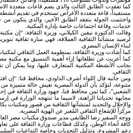
مستفيداً، قاعة متعددة الأغراض تستخدم في تقديم أنشطة وإ
واختتمت الجولة بتفقد الطابق الأخير، والذي يتكون من
خدمات، وقاعة اجتماعات خاصة بإدارة المكتبة.
وقالت الدكتورة نيفين الكيلاني، وزيرة الثقافة: “إن مكتب
لرصيد منشآتنا الثقافية العملاقة، فهي منارة ثقافية تنوي
لبناء الإنسان المصري.
كما أشادت وزيرة الثقافة، بمنظومة العمل الثقافي لمكتبات
كما أعربت عن تطلعاتها إزاء أهمية التنسيق مع مكتبة مصر 
بجانب الأنشطة المكتبية المتعارف عليها، وما يمكن أن تق
الثقافي.
ومن جانبه قال اللواء أشرف الداودي، محافظ قنا: “إن افتتا
متنوعة، لتؤكد بأن الدولة المصرية تعيش حالة متميزة من 
الشعبي”، كما ثمن محافظ قنا، جهود وزارة الثقافة في إحد
مجابهة تحدياتنا الراهنة، لاسيما ما تنتهجه الوزارة في إ
والإحلال والتجديد لمنشآتها الثقافية من قصور ومكتبات بكا
مركزاً للإشعاع الثقافي المُعبر عن الهوية المصرية.
ووجه السفير رضا الطايفي مدير صندوق مكتبات مصر العامة
كافة أنحاء الوطن، وكذلك قطاعات وزارة الثقافة على تعا
دعم المشروع، وتذليل التحديات وخاصة التداعيات السلبية 