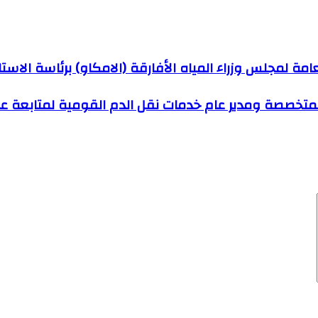
امة لمجلس وزراء المياه الأفارقة (الامكاو) برئاسة الاس
ة المتخصصة ومدير عام خدمات نقل الدم القومية لمتابعة 