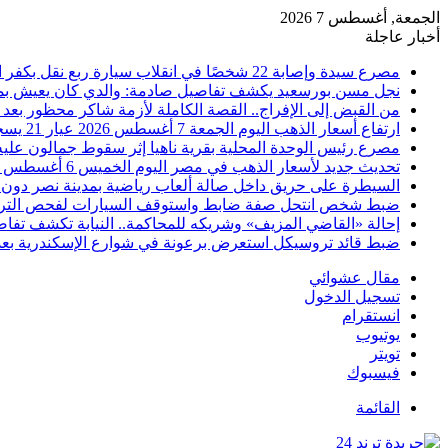
الجمعة, أغسطس 7 2026
أخبار عاجلة
مصرع سيدة وإصابة 22 شخصًا في انقلاب سيارة ربع نقل بكفر الشيخ
نجل مسن بورسعيد يكشف تفاصيل صادمة: والدي كان يعيش بمفرد
من القبض إلى الإفراج.. القصة الكاملة لأزمة شاكر محظور بعد 
ارتفاع أسعار الذهب اليوم الجمعة 7 أغسطس 2026 عيار 21 يسجل 5980 جنيهًا
مصرع رئيس الوحدة المحلية بقرية ناهيا إثر سقوط جمالون عليه أ
تحديث جديد لأسعار الذهب في مصر اليوم الخميس 6 أغسطس 2026
السيطرة على حريق داخل صالة ألعاب رياضية بمدينة نصر دون 
ضبط شخص انتحل صفة ضابط واستوقف السيارات لفحص التر
إحالة «القاضي المزيف» وشريكه للمحاكمة.. النيابة تكشف تفا
ضبط قائد تروسيكل استعرض برعونة في شوارع الإسكندرية بعد ت
مقال عشوائي
تسجيل الدخول
انستقرام
يوتيوب
تويتر
فيسبوك
القائمة