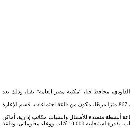
ة، واللواء أشرف الداودي، محافظ قنا، “مكتبة مصر العامة” بقنا، وذلك بعد
حيث تفقدت وزيرة الثقافة، ومحافظ قنا، مبنى المكتبة المكون من أربعة طوابق تشمل، الدور الأرضي، وتبلغ مساحته 867 مترًا مربعًا، مكون من قاعة اجتماعات، قسم الإعارة
ر، تبلغ مساحتها 817.50 مترا مربعًا، قاعة اطلاع للكبار تستوعب عدد 25 ألف كتاب، قاعة أنشطة متعددة للأطفال والشباب مكاتب إدارية، أماكن
استقبال الجمهور، والطابق الثاني ويشمل مكتبة الشباب، وتبلغ مساحتها 817.50 متراً مربعًا مكونة من قاعة اطلاع شباب، بقدرة استيعابية 10.000 كتاب ووعاء معلوماتي، وقاعة