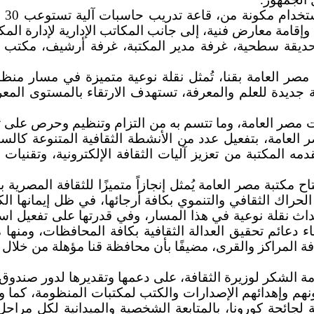
قامة معارض فنية، إلى جانب المكاتب الإدارية لإدارة المكت
 حديقة سطحية، غرفة مدير المكتبة، غرفة أرشيف، مكتب ا
ة مصر العامة بقنا، تُمثل نقلة نوعية متميزة في مسار من
رية جديدة للعلم والمعرفة، تستهدف الارتقاء بالمستوى ال
 مصر العامة، وما تتسم به من التزام وتنظيم وحرص على تط
العامة، بتفعيل عدد من الأنشطة الثقافية المتنوعة كالسين
دمه المكتبة من تعزيز آليات الثقافة الإلكترونية، وتقنيا
ح مكتبة مصر العامة يُمثل إنجازاً متميزًا للثقافة المصرية
الحراك الثقافي والتنموي بكافة أرجائها، في ظل إيمانها 
اث نقلة نوعية في هذا المسار، وفي قدرتها على تفعيل است
رساء دعائم تحقيق العدالة الثقافية بكافة المحافظات، وم
فة المراكز والقرى، مضيفًا بأن محافظة قنا مؤهلة من خلال م
 الشكر لوزيرة الثقافة، على دعمها وتقديرها لدور صندوق 
ونهم وإهدائهم الإصدارات والكتب لمكتبات المنظومة، كما 
لجائحة كورونا، بالمتابعة الشخصية والميدانية لكل مراحل 