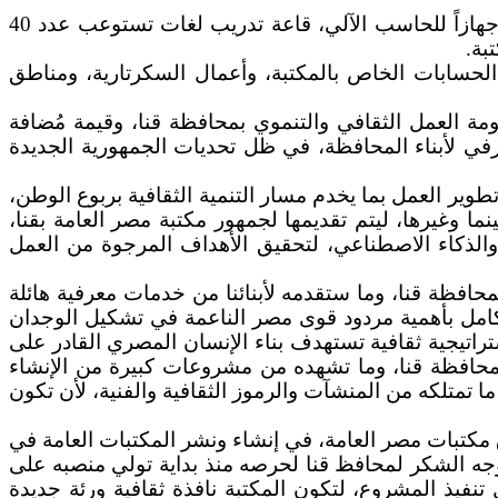
كما تفقدت الطابق الثالث والذي يضم قاعات متعددة الاستخدام مكونة من، قاعة تدريب حاسبات آلية تستوعب 30 جهازاً للحاسب الآلي، قاعة تدريب لغات تستوعب عدد 40
بة.
لحسابات الخاص بالمكتبة، وأعمال السكرتارية، ومناطق
ظومة العمل الثقافي والتنموي بمحافظة قنا، وقيمة مُضافة
معرفي لأبناء المحافظة، في ظل تحديات الجمهورية الجديدة
وير العمل بما يخدم مسار التنمية الثقافية بربوع الوطن،
ما وغيرها، ليتم تقديمها لجمهور مكتبة مصر العامة بقنا،
ت والذكاء الاصطناعي، لتحقيق الأهداف المرجوة من العمل
 بمحافظة قنا، وما ستقدمه لأبنائنا من خدمات معرفية هائلة
الكامل بأهمية مردود قوى مصر الناعمة في تشكيل الوجدان
راتيجية ثقافية تستهدف بناء الإنسان المصري القادر على
نها محافظة قنا، وما تشهده من مشروعات كبيرة من الإنشاء
ا تمتلكه من المنشآت والرموز الثقافية والفنية، لأن تكون
مكتبات مصر العامة، في إنشاء ونشر المكتبات العامة في
وجه الشكر لمحافظ قنا لحرصه منذ بداية تولي منصبه على
تنفيذ المشروع، لتكون المكتبة نافذة ثقافية ورئة جديدة