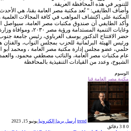
للتنوير في هذه المحافظة العريقة.
وأضاف الطايفي: ” تُعد مكتبة مصر العامة بقنا، هي الأح
المكتبة على اكتشاف المواهب في كافة المجالات العلمية والأ
وأكد الطايفي أن صندوق مكتبات مصر العامة، سيواصل الت
وغايات التنمية المستدامة ورؤية مصر ٢٠٣٠، وموافاة وزارة الثقافة بشكل دوري وفق النظام المعمول به في سائر مكتبات المنظومة.
حضر الافتتاح الدكتور يوسف الغرباوي، رئيس جامعة جنوب
ورئيس الهيئة البرلمانية للحزب بمجلس النواب، والفنان ه
حلمي، عضو مجلس إدارة مكتبة مصر العامة ، ومحمد أبو ال
عام مكتبات مصر العامة، والنائب مصطفي محمود، والعمد
الشيوخ، وعدد من القيادات التنفيذية بالمحافظة
الوسوم
مكتبة مصر العامة قنا
trend
أرسل بريدا إلكترونيا
يونيو 15, 2023
0
8
3 دقائق