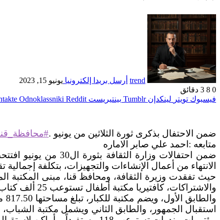
trend
أرسل بريدا إلكترونيا
يونيو 15, 2023
0
8
3 دقائق
فيسبوك
تويتر
لينكدإن
بينتيريست
Odnoklassniki
ضمن الاحتفال بذكرى ثورة الثلاثين من يونيو .
#محافظة_قنا
متابعه :احمد علي صابر الاماره
ضمن احتفالات وزارة ا
الانتهاء من أعمال الإنشاءات والتجهيزات، بتكلفة إجمالية تقدر ب 65 مليون جنيه ، على مساحة كلية 400
والاشتراكات، كافتيريا مكتبة أطفال تستوعب 25 ألف كتاب ووعاء معلوماتي، ومنطقة أنشطة للأطفال
مؤتمرات وندوات تستوعب 118 مستفيداً، وأماكن لاستقبال الجمهور.