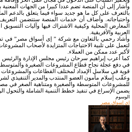
وأشار إلى أن المنصة تضم عددا كبيرا من الجهات المعني
بالتعرف على كل ما هو جديد سواء فيما يتعلق بالدعم الما
واحتياجاته. وأضاف أن خدمات المنصة ستتضمن التعريف 
المعارض المحلية وكيفية الاشتراك فيها وآليات التسويق
العربية والأفريقية.
وأشاد رحمي بالتعاون مع شركة ” إى أسواق مصر” في تشغ
لتعمل على تلبية الاحتياجات المتزايدة لأصحاب المشروع
لأكبر عدد ممكن من العملاء.
كما أعرب إبراهيم سرحان رئيس مجلس الإدارة والرئيس التن
في دفع عجلة نجاح قطاع المشروعات الصغيرة والمتوسطة، حيث
قوية في سلاسل الإمداد لمختلف القطاعات والمشروعات الا
وعقّب إسلام مأمون العضو المنتدب والمدير التنفيذي لشرك
للمشروعات المتوسطة والصغيرة ومتناهية الصغر في مصر، وت
يضمن الإسراع في تنفيذ خطط التنمية الشاملة والتحول الر
الوسوم
اي اسواق مصر