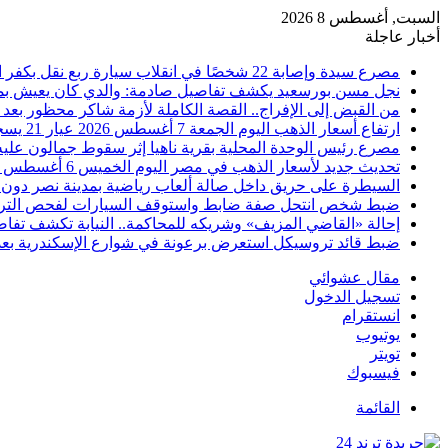
السبت, أغسطس 8 2026
أخبار عاجلة
مصرع سيدة وإصابة 22 شخصًا في انقلاب سيارة ربع نقل بكفر الشيخ
نجل مسن بورسعيد يكشف تفاصيل صادمة: والدي كان يعيش بمفرد
من القبض إلى الإفراج.. القصة الكاملة لأزمة شاكر محظور بعد 
ارتفاع أسعار الذهب اليوم الجمعة 7 أغسطس 2026 عيار 21 يسجل 5980 جنيهًا
مصرع رئيس الوحدة المحلية بقرية ناهيا إثر سقوط جمالون عليه أ
تحديث جديد لأسعار الذهب في مصر اليوم الخميس 6 أغسطس 2026
السيطرة على حريق داخل صالة ألعاب رياضية بمدينة نصر دون 
ضبط شخص انتحل صفة ضابط واستوقف السيارات لفحص التر
إحالة «القاضي المزيف» وشريكه للمحاكمة.. النيابة تكشف تفا
ضبط قائد تروسيكل استعرض برعونة في شوارع الإسكندرية بعد ت
مقال عشوائي
تسجيل الدخول
انستقرام
يوتيوب
تويتر
فيسبوك
القائمة