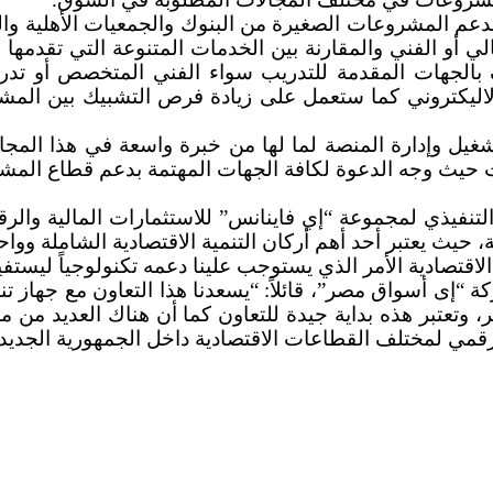
ة بدعم المشروعات الصغيرة من البنوك والجمعيات الأهلية
لي أو الفني والمقارنة بين الخدمات المتنوعة التي تقدمها
بالجهات المقدمة للتدريب سواء الفني المتخصص أو تدر
 الاليكتروني كما ستعمل على زيادة فرص التشبيك بين الم
يل وإدارة المنصة لما لها من خبرة واسعة في هذا المج
ات حيث وجه الدعوة لكافة الجهات المهتمة بدعم قطاع الم
فيذي لمجموعة “إي فاينانس” للاستثمارات المالية والرقمي
 يعتبر أحد أهم أركان التنمية الاقتصادية الشاملة وواحد 
قتصادية الأمر الذي يستوجب علينا دعمه تكنولوجياً ليستف
ة “إى أسواق مصر”، قائلاً: “يسعدنا هذا التعاون مع جهاز
عتبر هذه بداية جيدة للتعاون كما أن هناك العديد من محاو
قمي لمختلف القطاعات الاقتصادية داخل الجمهورية الجديدة