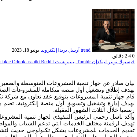
trend
أرسل بريدا إلكترونيا
يونيو 18, 2023
0
4
2 دقائق
فيسبوك
تويتر
لينكدإن
بينتيريست
Odnoklassniki
بيان صادر عن جهاز تنمية المشروعات المتوسطة والصغيرة 
بهدف إطلاق وتشغيل أول منصة متكاملة للمشروعات الص
قام جهاز تنمية المشروعات بتوقيع عقد تعاون مع شركة تكنو
بهدف إدارة وتشغيل وتسويق أول منصة إلكترونية، تضم م
رسميا خلال الثلاث الشهور المقبلة.
وأكد باسل رحمي الرئيس التنفيذي لجهاز تنمية المشروعا
تهدف لرقمنة مختلف الخدمات التي تدعم الشباب والمواط
تقديم الخدمات للمشروعات بشكل تكنولوجى حديث لتشجيع
وتحفيز الشباب على الدخول في مجال عمل الحر وإقامة 