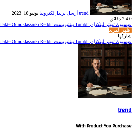
trend
أرسل بريدا إلكترونيا
يونيو 18, 2023
0
4
2 دقائق
فيسبوك
تويتر
لينكدإن
بينتيريست
Odnoklassniki
اظهر المزيد
شاركها
فيسبوك
تويتر
لينكدإن
بينتيريست
Odnoklassniki
trend
With Product You Purchase