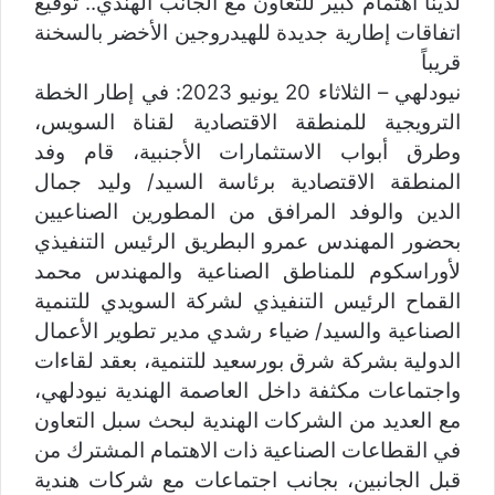
لدينا اهتمام كبير للتعاون مع الجانب الهندي.. توقيع
اتفاقات إطارية جديدة للهيدروجين الأخضر بالسخنة
قريباً
نيودلهي – الثلاثاء 20 يونيو 2023: في إطار الخطة
الترويجية للمنطقة الاقتصادية لقناة السويس،
وطرق أبواب الاستثمارات الأجنبية، قام وفد
المنطقة الاقتصادية برئاسة السيد/ وليد جمال
الدين والوفد المرافق من المطورين الصناعيين
بحضور المهندس عمرو البطريق الرئيس التنفيذي
لأوراسكوم للمناطق الصناعية والمهندس محمد
القماح الرئيس التنفيذي لشركة السويدي للتنمية
الصناعية والسيد/ ضياء رشدي مدير تطوير الأعمال
الدولية بشركة شرق بورسعيد للتنمية، بعقد لقاءات
واجتماعات مكثفة داخل العاصمة الهندية نيودلهي،
مع العديد من الشركات الهندية لبحث سبل التعاون
في القطاعات الصناعية ذات الاهتمام المشترك من
قبل الجانبين، بجانب اجتماعات مع شركات هندية