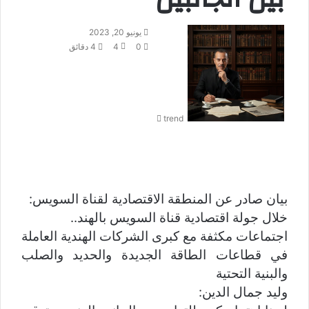
أ
يونيو 20, 2023
ر
0
4
4 دقائق
س
ل
ب
ر
trend
ي
د
ا
إ
ل
ك
بيان صادر عن المنطقة الاقتصادية لقناة السويس:
ت
خلال جولة اقتصادية قناة السويس بالهند..
ر
اجتماعات مكثفة مع كبرى الشركات الهندية العاملة
و
ن
في قطاعات الطاقة الجديدة والحديد والصلب
ي
والبنية التحتية
ا
وليد جمال الدين: