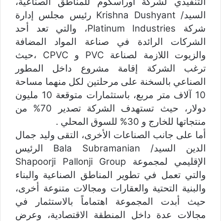
التنفيذي لشركة أوراسكوم للمناطق الصناعية،
السيد/ Krishna Dushyant رئيس مجلس إدارة
شركة Platinum Industries، والتي تعد أحد
الشركات الرائدة في صناعة المواد المضافة
والزيوت اللازمة لصناعة PVC و CPVC ،حيث
ترغب الشركة إقامة مشروع داخل المطور
الصناعي بالسخنة على مرحلتين لكل منهما مساحة
10 آلاف متر مربع، باستثمارات متوقعة 10 مليون
دولار، حيث تستهدف الشركة تصدير 70% من
منتجاتها للخارج و 30% للسوق المحلي .
أما على جانب الصناعات الأخرى، التقى وليد جمال
الدين السيد/ Bala Subramanian الرئيس
الإقليمي لمجموعة Shapoorji Pallonji Group
والتي تعمل في تطوير المناطق الصناعية والبناء
والبنية التحتية والعقارات ومجالات متنوعة أخرى،
حيث أبدت المجموعة اهتماماً بالاستثمار في
مجالات عدة داخل المنطقة الاقتصادية، وعرض