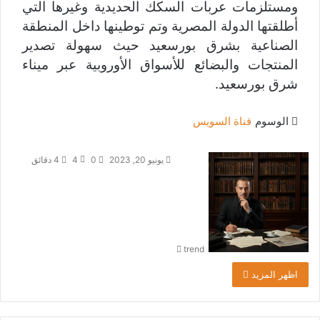
ومستلزمات عربات السكك الحديدية وغيرها التي
أطلقتها الدولة المصرية وتم توطينها داخل المنطقة
الصناعية بشرق بورسعيد حيث سهولة تصدير
المنتجات والبضائع للأسواق الأوروبية عبر ميناء
شرق بورسعيد.
الوسوم
قناة السويس
أ
يونيو 20, 2023
0
4
4 دقائق
ر
س
ل
ب
ر
trend
ي
د
اظهر المزيد
ا
إ
ل