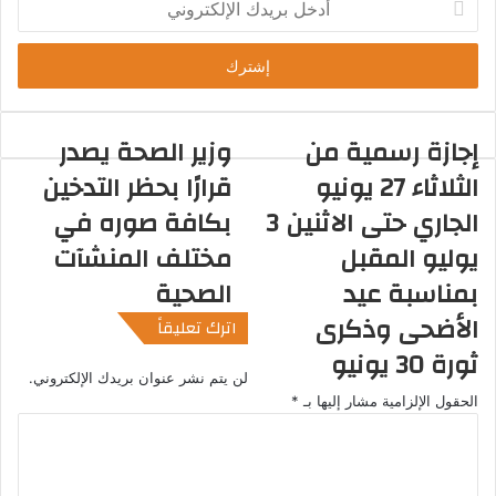
د
خ
ل
ب
ر
ي
إجازة رسمية من
وزير الصحة يصدر
د
الثلاثاء 27 يونيو
قرارًا بحظر التدخين
ك
ا
الجاري حتى الاثنين 3
بكافة صوره في
ل
يوليو المقبل
مختلف المنشآت
إ
ل
بمناسبة عيد
الصحية
ك
الأضحى وذكرى
اترك تعليقاً
ت
ر
ثورة 30 يونيو
و
لن يتم نشر عنوان بريدك الإلكتروني.
ن
الحقول الإلزامية مشار إليها بـ
*
ي
ا
ل
ت
ع