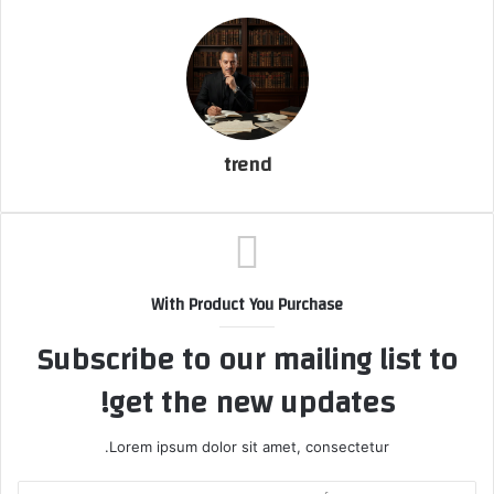
ك
ت
ر
و
ن
ي
ا
trend
With Product You Purchase
Subscribe to our mailing list to
get the new updates!
Lorem ipsum dolor sit amet, consectetur.
أ