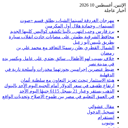
الإثنين, أغسطس 10 2026
أخبار عاجلة
مهرجان الغردقة لسينما الشباب يطلق قسم «صوت
السينما».. وحمادة هلال أول المكرمين
برد قارس وحب انتهى.. يالينا تكشف كواليس كليبها الجديد
محافظ الشرقية يطمئن على مصابات حادث انقلاب سيارة
بطريق بلبيس/أبو زعبل
الشمال القطري يعلن رسميًا التعاقد مع محمد علي بن
رمضان
خلاف بسبب لهو الأطفال.. سائق يعتدي على عامل ويكسر يده
في مدينة نصر
ضبط عنصرين إجراميين بحوزتهما مخدرات وأسلحة نارية في
الدقهلية
هيئة الاستثمار تبحث تعزيز التعاون مع سلطنة عُمان
ارتفاع طفيف في سعر الدولار أمام الجنيه اليوم الأحد بالبنوك
الذهب يستقر وعيار 21 يسجل 6115 جنيهًا اليوم الأحد
في العمق التعليم في مصر بين طموح الإصلاح وتحديات الواقع
مقال عشوائي
تسجيل الدخول
انستقرام
يوتيوب