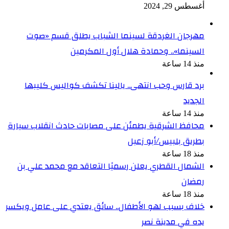
أغسطس 29, 2024
مهرجان الغردقة لسينما الشباب يطلق قسم «صوت
السينما».. وحمادة هلال أول المكرمين
منذ 14 ساعة
برد قارس وحب انتهى.. يالينا تكشف كواليس كليبها
الجديد
منذ 14 ساعة
محافظ الشرقية يطمئن على مصابات حادث انقلاب سيارة
بطريق بلبيس/أبو زعبل
منذ 18 ساعة
الشمال القطري يعلن رسميًا التعاقد مع محمد علي بن
رمضان
منذ 18 ساعة
خلاف بسبب لهو الأطفال.. سائق يعتدي على عامل ويكسر
يده في مدينة نصر