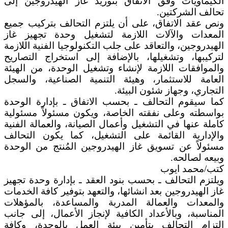
الكيماويات وفق الاتفاق بتوريد غاز الهيدروجين إلى
تحالف الشركتين.
ونص عقد الاتفاق، على أن يلتزم التحالف بتركيب جميع
المعدات والآلات اللازمة لتشغيل وحدة تجهيز غاز
الهيدروجين، والتعاقد على جلب التكنولوجيا الفنية اللازمة
لتركيبها، وتشغيلها، بالإضافة إلى استخراج التصاريح
والموافقات اللازمة لإنشاء وتشغيل الوحدة، من الهيئة
العامة للاستثمار، وهيئة التنمية الصناعية، والسجل
التجاري، وجهاز شئون البيئة.
كما سيقوم التحالف ـ بحسب الاتفاق ـ بإدارة الوحدة
بواسطته وعلى نفقته الخاصة، ويكون مسئولاً مسئولية
كاملة عنها في التشغيل وأعمال الصيانة، والعمالة الفنية
والإدارية القائمة على التشغيل، كما يكون التحالف
مسئولاً عن تسويق غاز الهيدروجين المُنتج من الوحدة
وبيعه لصالحه.
كتب/محمد ايوب
ويلتزم التحالف ـ بحسب بنود العقد ـ بإدارة وحدة تجهيز
غاز الهيدروجين بعد انشائها، والتعهد بتوفير كافة الخدمات
والمعدات والعمالة المدربة والمساعدة، بالمؤهلات
المناسبة، وبالأعداد الكافية لإنجاز الأعمال، إلى جانب
التزام التحالف بتأمين بيئة العمل بالوحدة، وكافة