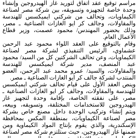
مراسم توقيع عقد اتفاق لتوريد غاز الهيدروجين وإنشاء
وحدة خاصة لتجهيزه وتسويقه، بين شركة مصر لصناعة
الكيماويات، وتحالف من شركتي ايميكسس للهندسة
والمقاولات، وجالف كر ايو الغازات الصناعية ـ مصر،
وذلك بحضور المهندس/ محمود عصمت، وزير قطاع
الأعمال العام.
وقام بالتوقيع على العقد اللواء محمود عبد الرحمن
عشماوي، الرئيس التنفيذي لشركة مصر لصناعة
الكيماويات، وعن تحالف الشركتين كل من السيد/ محمود
عبد المنصف، مدير شركة ايميكسس للهندسة
والمقاولات، والسيد/ عمرو محمد عبد الرحمن، العضو
المنتدب لشركة جالف كر ايو الغازات الصناعية ـ مصر.
وينص العقد الأول على قيام تحالف شركتي ايميكسس
للهندسة والمقاولات، وجالف كر ايو الغازات الصناعية ـ
مصر، على نفقته الخاصة، بإقامة وحدة لتجهيز غاز
الهيدروجين للاستخدامات المختلفة، وتسويقه، وبيعه،
ويتم إنشاء وتركيب الوحدة داخل مصنع خاص بشركة
مصر لصناعة الكيماويات، بمنطقة المكس بمحافظة
الإسكندرية، والذي يقوم بإنتاج المواد الكيماوية ومن
ضمنها غاز الهيدروجين، حيث ستلتزم شركة مصر لصناعة