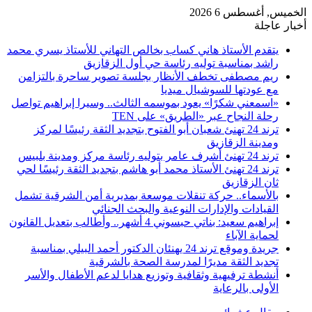
الخميس, أغسطس 6 2026
أخبار عاجلة
​يتقدم الأستاذ هاني كساب بخالص التهاني للأستاذ يسري محمد
راشد بمناسبة توليه رئاسة حي أول الزقازيق
ريم مصطفى تخطف الأنظار بجلسة تصوير ساحرة بالتزامن
مع عودتها للسوشيال ميديا
«اسمعني شكرًا» يعود بموسمه الثالث.. وسيرا إبراهيم تواصل
رحلة النجاح عبر «الطريق» على TEN
ترند 24 تهنئ شعبان أبو الفتوح بتجديد الثقة رئيسًا لمركز
ومدينة الزقازيق
ترند 24 تهنئ أشرف عامر بتوليه رئاسة مركز ومدينة بلبيس
ترند 24 تهنئ الأستاذ محمد أبو هاشم بتجديد الثقة رئيسًا لحي
ثان الزقازيق
بالأسماء.. حركة تنقلات موسعة بمديرية أمن الشرقية تشمل
القيادات والإدارات النوعية والبحث الجنائي
إبراهيم سعيد: بناتي حبسوني 4 أشهر.. وأطالب بتعديل القانون
لحماية الآباء
جريدة وموقع ترند 24 يهنئان الدكتور أحمد البيلي بمناسبة
تجديد الثقة مديرًا لمدرسة الصحة بالشرقية
أنشطة ترفيهية وثقافية وتوزيع هدايا لدعم الأطفال والأسر
الأولى بالرعاية