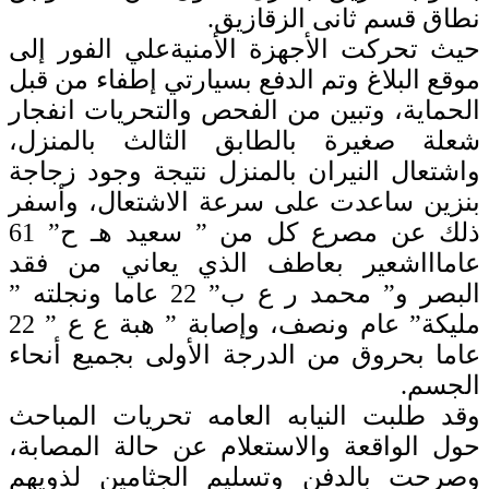
نطاق قسم ثانى الزقازيق.
حيث تحركت الأجهزة الأمنيةعلي الفور إلى
موقع البلاغ وتم الدفع بسيارتي إطفاء من قبل
الحماية، وتبين من الفحص والتحريات انفجار
شعلة صغيرة بالطابق الثالث بالمنزل،
واشتعال النيران بالمنزل نتيجة وجود زجاجة
بنزين ساعدت على سرعة الاشتعال، وأسفر
ذلك عن مصرع كل من ” سعيد هـ ح” 61
عاماااشعير بعاطف الذي يعاني من فقد
البصر و” محمد ر ع ب” 22 عاما ونجلته ”
مليكة” عام ونصف، وإصابة ” هبة ع ع ” 22
عاما بحروق من الدرجة الأولى بجميع أنحاء
الجسم.
وقد طلبت النيابه العامه تحريات المباحث
حول الواقعة والاستعلام عن حالة المصابة،
وصرحت بالدفن وتسليم الجثامين لذويهم