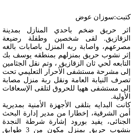
كتبت:سوزان عوض
اثر حريق ضخم باحدي المنازل بمدينة
الزقازيق. لقى شخصين وطفلة رضيعة
مصرعهم، واصابة ربه المنزل باصابات بالغه
إثر نشوب حريق بمنزلهم بمنطقه يوسف بك
التابعه لحي ثان الزقازيق ، وتم نقل الجثامين
إلى مشرحة مستشفى الأحرار التعليمي تحت
تصرف النيابة العامة ونقل ربة منزل مصابة
إلى مستشفى ههيا للحروق لتلقى الإسعافات
الأولية.
كانت البدايه بتلقى الأجهزة الأمنية بمديرية
أمن الشرقية، إخطارا من مدير إدارة البحث
الجنائى، يفيد بورود إشارة شرطة النجدة
بنشوب حريق بمنزل مكون من 3 طوابق