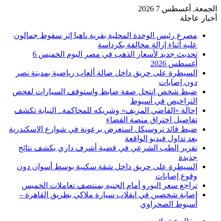
الجمعة, أغسطس 7 2026
أخبار عاجلة
مصرع رئيس الوحدة المحلية بقرية ناهيا إثر سقوط جمالون
عليه أثناء إزالة مخالفة بكرداسة
تحديث جديد لأسعار الذهب في مصر اليوم الخميس 6
أغسطس 2026
السيطرة على حريق داخل صالة ألعاب رياضية بمدينة نصر
دون إصابات
ضبط شخص انتحل صفة ضابط واستوقف السيارات لفحص
التراخيص في أسيوط
إحالة «القاضي المزيف» وشريكه للمحاكمة.. النيابة تكشف
تفاصيل اختراق منصة القضاء
ضبط قائد تروسيكل استعرض برعونة في شوارع الإسكندرية
بعد تداول فيديو الواقعة
تقرير الطب الشرعي في قضية أشرف داري يكشف نتائج
جديدة
السيطرة على حريق داخل شقة سكنية بوسط أسوان دون
وقوع إصابات
تراجع سعر اليورو أمام الجنيه بمنتصف تعاملات الخميس
إصابة شخصين في انقلاب سيارة ملاكي بطريق القاهرة –
أسيوط الصحراوي