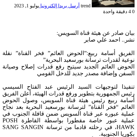
trend
أرسل بريدا إلكترونيا
يوليو 1, 2023
0
4
دقيقة واحدة
بيان صادر عن هيئة قناة السويس:
نشر.. احمد علي صابر
الفريق أسامة ربيع:”الحوض العائم” فخر القناة” نقلة
نوعية لقدرات ترسانة بورسعيد البحرية”
الحوض العائم الجديد سيتيح رفع قدرات إصلاح وصيانة
السفن وإضافة مصدر جديد للدخل القومي
تنفيذا لتوجيهات السيد الرئيس عبد الفتاح السيسي
رئيس الجمهورية بتطوير ورفع قدرات الهيئة، أعلن الفريق
أسامة ربيع رئيس هيئة قناة السويس، وصول الحوض
العائم “فخر القناة” لترسانة بورسعيد البحرية بعد نجاح
عملية عبوره عبر قناة السويس ضمن قافلة الجنوب في
عملية عبور خاصة مقطورا بواسطة القاطرة POSH
HAWK، في رحلته قادما من ترسانة SANG SANGIN
بكوريا الجنوبية.