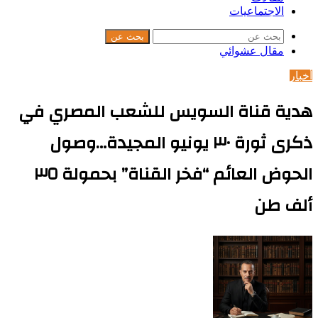
الاجتماعيات
بحث عن
مقال عشوائي
أخبار
هدية قناة السويس للشعب المصري في
ذكرى ثورة ٣٠ يونيو المجيدة…وصول
الحوض العائم “فخر القناة” بحمولة ٣٥
ألف طن