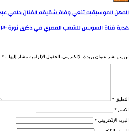
المهن الموسيقيه تنعي وفاة شقيقه الفنان حلمي عبد 
هدية قناة السويس للشعب المصري في ذكرى ثورة ٣٠ يونيو المجيدة...وصول الحوض العائم "فخر القناة" بحمولة ٣٥ ألف طن
اترك تعليقاً
لن يتم نشر عنوان بريدك الإلكتروني.
الحقول الإلزامية مشار إليها بـ
*
التعليق
*
الاسم
*
البريد الإلكتروني
*