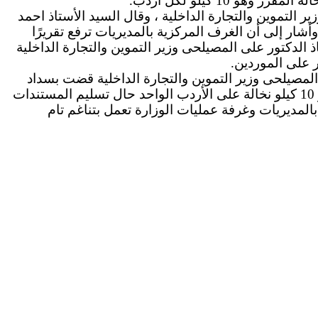
ر التموين والتجارة الداخلية ، وقال السيد الأستاذ احمد
شار إلى أن الغرف المركزية بالمديريات ترفع تقريرًا
ذ الدكتور على المصيلحى وزير التموين والتجارة الداخلية
 على الموردين.
المصيلحى وزير التموين والتجارة الداخلية قضت بسداد
مستحقات الموردين بحد أقصى خلال 48 ساعة ، مشيرا إلى أن حافز النخالة الذى وجه به معالى الوزير مازال قائم وهو 10 كيلو نخالة على الأردب الواحد حال تسليم المستندات
لمديريات وغرفة عمليات الوزارة تعمل بتناغم تام