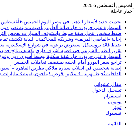
الخميس, أغسطس 6 2026
أخبار عاجلة
تحديث جديد لأسعار الذهب في مصر اليوم الخميس 6 أغسطس 2026
السيطرة على حريق داخل صالة ألعاب رياضية بمدينة نصر دون 
ضبط شخص انتحل صفة ضابط واستوقف السيارات لفحص التر
إحالة «القاضي المزيف» وشريكه للمحاكمة.. النيابة تكشف تفا
ضبط قائد تروسيكل استعرض برعونة في شوارع الإسكندرية بعد ت
تقرير الطب الشرعي في قضية أشرف داري يكشف نتائج جديدة
السيطرة على حريق داخل شقة سكنية بوسط أسوان دون وقوع
تراجع سعر اليورو أمام الجنيه بمنتصف تعاملات الخميس
إصابة شخصين في انقلاب سيارة ملاكي بطريق القاهرة – أسيو
الداخلية تُحبط تهريب 3 ملايين قرص كبتاجون بقيمة 3 مليارات جنيه
مقال عشوائي
تسجيل الدخول
انستقرام
يوتيوب
تويتر
فيسبوك
القائمة