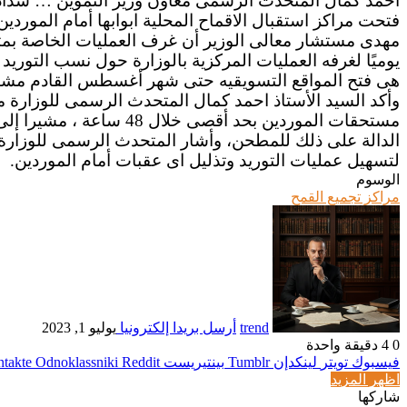
احمد كمال المتحدث الرسمى معاون وزير التموين … سداد مستحقات الموردين بحد أقصى 48 ساعه
فتحت مراكز استقبال الاقماح المحلية ابوابها أمام الموردين
مهدى مستشار معالى الوزير أن غرف العمليات الخاصة بمتابعه
يوميًا لغرفه العمليات المركزية بالوزارة حول نسب التوريد
هى فتح المواقع التسويقيه حتى شهر أغسطس القادم مشيرًا إ
وأكد السيد الأستاذ احمد كمال المتحدث الرسمى للوزارة مع
الدالة على ذلك للمطحن، وأشار المتحدث الرسمى للوزارة م
لتسهيل عمليات التوريد وتذليل اى عقبات أمام الموردين.
الوسوم
مراكز تجميع القمح
trend
أرسل بريدا إلكترونيا
يوليو 1, 2023
0
4
دقيقة واحدة
فيسبوك
تويتر
لينكدإن
بينتيريست
Odnoklassniki
اظهر المزيد
شاركها