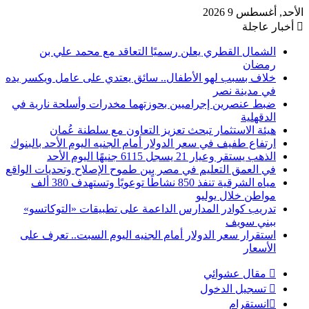
الأحد, أغسطس 9 2026
أخبار عاجلة
الشمال القطري يعلن رسميًا التعاقد مع محمد علي بن
رمضان
خلاف بسبب لهو الأطفال.. سائق يعتدي على عامل ويكسر يده
في مدينة نصر
ضبط عنصرين إجراميين بحوزتهما مخدرات وأسلحة نارية في
الدقهلية
هيئة الاستثمار تبحث تعزيز التعاون مع سلطنة عُمان
ارتفاع طفيف في سعر الدولار أمام الجنيه اليوم الأحد بالبنوك
الذهب يستقر وعيار 21 يسجل 6115 جنيهًا اليوم الأحد
في العمق التعليم في مصر بين طموح الإصلاح وتحديات الواقع
مياه الشرقية تنفذ 850 نشاطًا توعويًا وتستهدف 380 ألف
مواطن خلال يوليو
تدريب كوادر المدارس الداعمة على تطبيقات «التوكاتسو»
ببني سويف
استقرار سعر الدولار أمام الجنيه اليوم السبت.. تعرف على
الأسعار
مقال عشوائي
تسجيل الدخول
انستقرام