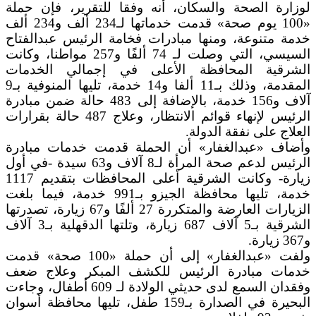
لوزارة الصحة والسكان، أنه وفقا للتقرير، فإن حملة
«100 يوم صحة» قدمت خدماتها لـ234 ألف و234 ألف
خدمة متنوعة، ومنها مبادرات فخامة الرئيس عبدالفتاح
السيسي، التي وصلت لـ 74 ألفًا و257 مواطنا، وكانت
الشرقية المحافظة الأعلى في إجمالي الخدمات
المقدمة، وذلك بـ11 ألفا و14 خدمة، تليها المنوفية بـ9
آلاف و156 خدمة، بالإضافة إلى 483 حالة ضمن مبادرة
الرئيس لإنهاء قوائم الانتظار، وعلاج 487 حالة بقرارات
العلاج على نفقة الدولة.
وأضاف «عبدالغفار» أن الحملة قدمت خدمات مبادرة
الرئيس لدعم صحة المرأة لـ8 آلاف و63 سيدة -في أول
زيارة- وكانت الشرقية أعلى المحافظات بتقديم 1117
خدمة، تليها محافظة الجيزو بـ991 خدمة، فيما بلغت
الزيارات العارضة والمتكررة 27 ألفًا و67 زيارة، تصدرتها
الشرقية بـ5 آلاف 687 زيارة، وتلتها الدقهلية بـ3 آلاف
و367 زيارة.
ولفت «عبدالغفار» إلى أن حملة «100 صحة» قدمت
خدمات مبادرة الرئيس للكشف المبكر وعلاج ضعف
وفقدان السمع لدى حديثي الولادة لـ 609 أطفال، وجاءت
البحيرة في الصدارة بـ159 طفل، تليها محافظة أسوان