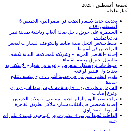
الجمعة, أغسطس 7 2026
أخبار عاجلة
تحديث جديد لأسعار الذهب في مصر اليوم الخميس 6
أغسطس 2026
السيطرة على حريق داخل صالة ألعاب رياضية بمدينة نصر
دون إصابات
ضبط شخص انتحل صفة ضابط واستوقف السيارات لفحص
التراخيص في أسيوط
إحالة «القاضي المزيف» وشريكه للمحاكمة.. النيابة تكشف
تفاصيل اختراق منصة القضاء
ضبط قائد تروسيكل استعرض برعونة في شوارع الإسكندرية
بعد تداول فيديو الواقعة
تقرير الطب الشرعي في قضية أشرف داري يكشف نتائج
جديدة
السيطرة على حريق داخل شقة سكنية بوسط أسوان دون
وقوع إصابات
تراجع سعر اليورو أمام الجنيه بمنتصف تعاملات الخميس
إصابة شخصين في انقلاب سيارة ملاكي بطريق القاهرة –
أسيوط الصحراوي
الداخلية تُحبط تهريب 3 ملايين قرص كبتاجون بقيمة 3 مليارات
جنيه