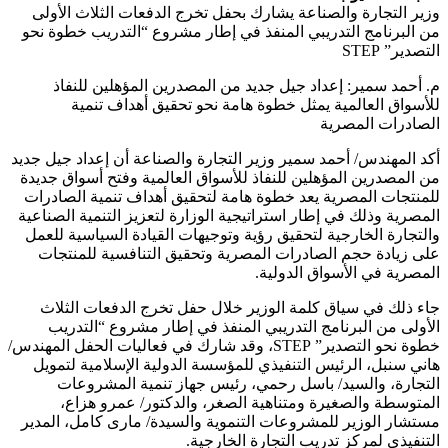
وزير التجارة والصناعة يشارك بحفل تخرج الدفعات الثلاث الأولى
من البرنامج التدريبي المنفذ في إطار مشروع “التدريب خطوة نحو
التصدير” STEP
م. أحمد سمير: إعداد جيل جديد من المصدرين المؤهلين للنفاذ
للأسواق العالمية يمثل خطوة هامة نحو تحقيق أهداف تنمية
الصادرات المصرية
أكد المهندس/ أحمد سمير وزير التجارة والصناعة أن إعداد جيل جديد
من المصدرين المؤهلين للنفاذ للأسواق العالمية وفتح أسواق جديدة
للمنتجات المصرية يعد خطوة هامة لتحقيق أهداف تنمية الصادرات
المصرية وذلك في إطار استراتيجية الوزارة لتعزيز التنمية الصناعية
والتجارة الخارجية لتحقيق رؤية وتوجيهات القيادة السياسية للعمل
على زيادة حجم الصادرات المصرية وتحقيق التنافسية للمنتجات
المصرية في الأسواق الدولية.
جاء ذلك في سياق كلمة الوزير خلال حفل تخرج الدفعات الثلاث
الأولى من البرنامج التدريبي المنفذ في إطار مشروع “التدريب
خطوة نحو التصدير” STEP، وقد شارك في فعاليات الحفل المهندس/
هاني سنبل، الرئيس التنفيذي للمؤسسة الدولية الإسلامية لتمويل
التجارة، والسيد/ باسل رحمي، رئيس جهاز تنمية المشروعات
المتوسطة والصغيرة ومتناهية الصغر، والدكتور/ عمرو هزاع،
مستشار الوزير للمشروعات التنموية والسيدة/ مارى كامل، المدير
التنفيذي لمركز تدريب التجارة الخارجية.