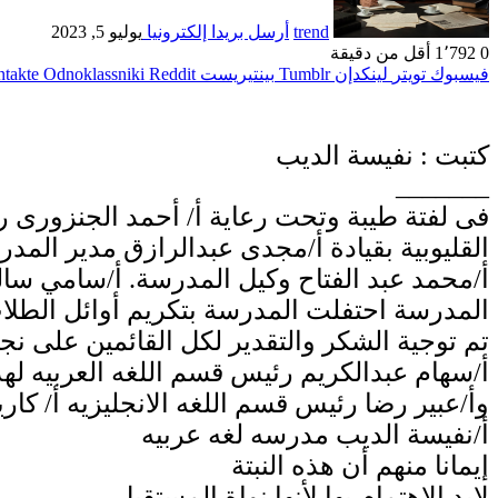
trend
أرسل بريدا إلكترونيا
يوليو 5, 2023
0
1٬792
أقل من دقيقة
فيسبوك
تويتر
لينكدإن
بينتيريست
Odnoklassniki
كتبت : نفيسة الديب
_______
فى لفتة طيبة وتحت رعاية أ/ أحمد الجنزورى رئي
القليوبية بقيادة أ/مجدى عبدالرازق مدير المد
أ/محمد عبد الفتاح وكيل المدرسة. أ/سامي سال
المدرسة احتفلت المدرسة بتكريم أوائل الطلا
تم توجية الشكر والتقدير لكل القائمين على نج
أ/سهام عبدالكريم رئيس قسم اللغه العربيه له
وأ/عبير رضا رئيس قسم اللغه الانجليزيه أ/ ك
أ/نفيسة الديب مدرسه لغه عربيه
إيمانا منهم أن هذه النبتة
لابد الاهتمام بها لأنها نواة المستقبل .