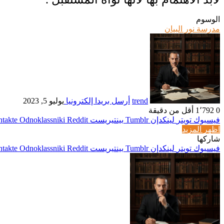
الوسوم
مدرسة نور البيان
trend
أرسل بريدا إلكترونيا
يوليو 5, 2023
0
1٬792
أقل من دقيقة
فيسبوك
تويتر
لينكدإن
بينتيريست
Odnoklassniki
اظهر المزيد
شاركها
فيسبوك
تويتر
لينكدإن
بينتيريست
Odnoklassniki