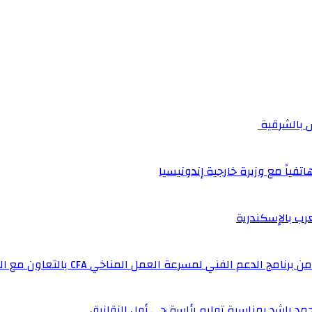
اتفياً مع وزيرة خارجية إندونيسيا
عرب بالإسكندرية
لفني لمسرعة العمل المناخي CFA بالتعاون مع المملكة المتحدة
مد راشد بمناسبة توليه رئاسة حي أول الزقازيق