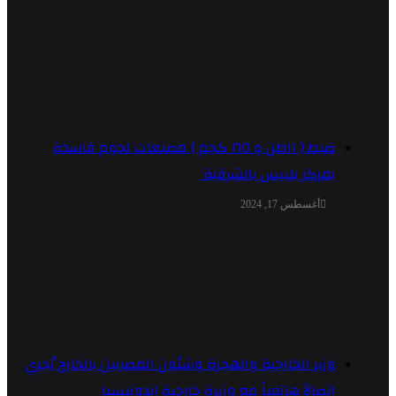
ضبط ( ١١طن و ١٦٥ كجم ) مصنعات لحوم فاسدة
بمركز بلبيس بالشرقية
أغسطس 17, 2024
وزير الخارجية والهجرة وشئون المصريين بالخارج يُجري
اتصالاً هاتفياً مع وزيرة خارجية إندونيسيا