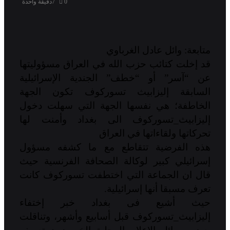
0
7
دقيقة واحدة
متابعة: وائل عادل الغرباوي
قد إخلت كتائب ‎حزب الله في ‎العراق مسؤوليتها
عن “آسر” أو “خطف” الجندية الإسرائيلية
السابقة ‎إليزابيث تسوركوف تكون الجهة
الخاطفة؛ هي نفسها الجهة التي سهلت دخول
‎إليزابيث_تسوركوف الى ‎بغداد وأمنت لها
تحركاتها ولقاءاتها في ‎العراق
هذه الفرضية تتقاطع مع ما كشفه مسؤول
إسرائيلي كبير لوكالة الصحافة الفرنسية حيث
قال ان الجماعة التي اختطفت تسوركوف كانت
تعرف مسبقا أنها إسرائيلية.
حيث أشيع فى بغداد خبر إختفاء
‎إليزابيث_تسوركوف قبل أسابيع وأشهر، وتناقلت