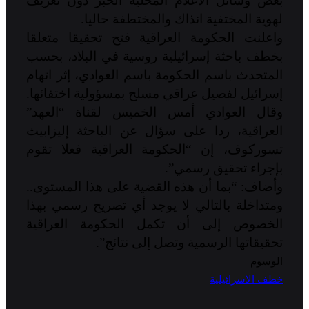
بعض وسائل الاعلام المحلية الخبر دون تعريف
لهوية المختفية انذاك والمختطفة حاليا.
واعلنت الحكومة العراقية فتح تحقيقا متعلقا
بخطف باحثة إسرائيلية روسية في البلاد، بحسب
المتحدث باسم الحكومة باسم العوادي، إثر اتهام
إسرائيل لفصيل عراقي مسلح بمسؤولية اختفائها.
وقال العوادي أمس الخميس لقناة “العهد”
العراقية، ردا على سؤال عن الباحثة إليزابيث
تسوركوف، إن “الحكومة العراقية فعلا تقوم
بإجراء تحقيق رسمي”.
وأضاف: “بما أن هذه القضية على هذا المستوى..
ومتداخلة بالتالي لا يوجد أي تصريح رسمي بهذا
الخصوص إلى أن تكمل الحكومة العراقية
تحقيقاتها الرسمية وتصل إلى نتائج”.
الوسوم
خطف الاسرائيلية