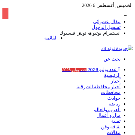
الخميس, أغسطس 6 2026
ريم مصطفى تخطف الأنظار بجلسة تصوير ساحرة بالتزامن مع عودتها للسوشيال ميديا
مقال عشوائي
تسجيل الدخول
انستقرام
يوتيوب
تويتر
فيسبوك
القائمة
بحث عن
عدد يوليو 2026
عدد يوليو 2026
الرئيسية
أخبار
أخبار محافظة الشرقية
محافظات
حوادث
رياضة
العرب والعالم
مال و أعمال
تقنية
ثقافة وفن
مقالات