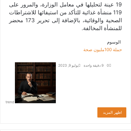
19 عينة لتحليلها في معامل الوزارة، والمرور على
119 منشأة غذائية للتأكد من استيفائها للاشتراطات
الصحية والوقائية، بالإضافة إلى تحرير 173 محضر
للمنشأة المخالفة.
الوسوم
حملة 100مليون صحة
0
9
دقيقة واحدة
يوليو 9, 2023
أ
ر
س
ل
ب
ر
trend
ي
د
اظهر المزيد
ا
إ
ل