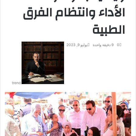
الأداء وانتظام الفرق
الطبية
0
9
دقيقة واحدة
يوليو 9, 2023
أ
ر
س
ل
ب
ر
trend
ي
د
ا
إ
ل
ك
ت
ر
و