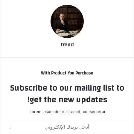
ك
ت
ر
و
ن
ي
ا
trend
With Product You Purchase
Subscribe to our mailing list to
get the new updates!
Lorem ipsum dolor sit amet, consectetur.
أ
د