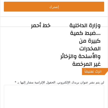
خ
ل
ب
ر
ي
وزارة الداخلية
خط أحمر
د
....ضبط كمية
ك
ا
كبيرة من
ل
المخدرات
إ
ل
والأسلحة والزخائر
ك
غير المرخصة
ت
ر
اترك تعليقاً
و
ن
لن يتم نشر عنوان بريدك الإلكتروني.
الحقول الإلزامية مشار إليها بـ
*
ي
ا
ل
ت
ع
ل