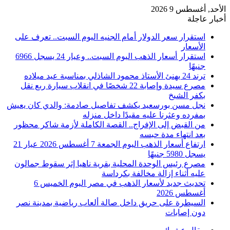
الأحد, أغسطس 9 2026
أخبار عاجلة
استقرار سعر الدولار أمام الجنيه اليوم السبت.. تعرف على
الأسعار
استقرار أسعار الذهب اليوم السبت.. وعيار 24 يسجل 6966
جنيهًا
ترند 24 يهنئ الأستاذ محمود الشاذلي بمناسبة عيد ميلاده
مصرع سيدة وإصابة 22 شخصًا في انقلاب سيارة ربع نقل
بكفر الشيخ
نجل مسن بورسعيد يكشف تفاصيل صادمة: والدي كان يعيش
بمفرده وعثرنا عليه مقيدًا داخل منزله
من القبض إلى الإفراج.. القصة الكاملة لأزمة شاكر محظور
بعد انتهاء مدة حبسه
ارتفاع أسعار الذهب اليوم الجمعة 7 أغسطس 2026 عيار 21
يسجل 5980 جنيهًا
مصرع رئيس الوحدة المحلية بقرية ناهيا إثر سقوط جمالون
عليه أثناء إزالة مخالفة بكرداسة
تحديث جديد لأسعار الذهب في مصر اليوم الخميس 6
أغسطس 2026
السيطرة على حريق داخل صالة ألعاب رياضية بمدينة نصر
دون إصابات