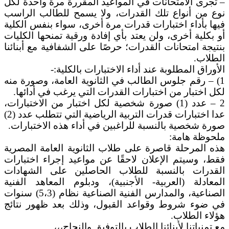
– تجرى الامتحانات في المواعيد المقررة مرة واحدة لكل
نوع من أنواع تلك القدرات، ولا يسمح للطالب الراسب
فيها بأداء اختبارات قدرات مرة أخرى، سواء بنفس الكلية
أو بكلية أخرى، ولن يعتد بأي إفادة ورقية تمنحها الكليات
بنتيجة امتحانات القدرات؛ حرصًا على الشفافية مع أبنائنا
الطلاب.
الأوراق المطلوبة عند أداء الاختبارات بالكلية:-
1) – رقم جلوس الطالب في الثانوية العامة، وصورة منه
لكل اختبار من اختبارات القدرات التي يرغب في أدائها.
2 – عدد (1) صورة شخصية لكل اختبار من الاختبارات،
عدا اختبارات قدرات التربية الرياضية التي تتطلب عدد (2)
صورة شخصية بالنسبة للراغبين في أداء هذه الاختبارات.
ملحوظة هامة:
هذه المرحلة قاصرة على طلاب الثانوية العامة المصرية
فقط، وسيتم الإعلان لاحقًا عن مواعيد إجراء اختبارات
القدرات بالنسبة للطلاب الحاصلين على الشهادات
المعادلة (العربية- الأجنبية)، ودبلوم المعاهد الفنية
الصناعية، والمدارس الفنية الصناعية نظام (5،3) سنوات
في ضوء شروط وقواعد القبول، وذلك بعد ظهور نتائج
هؤلاء الطلاب.
مع تمنياتنا لأبنائنا الطلاب بالتوفيق والنجاح،،،