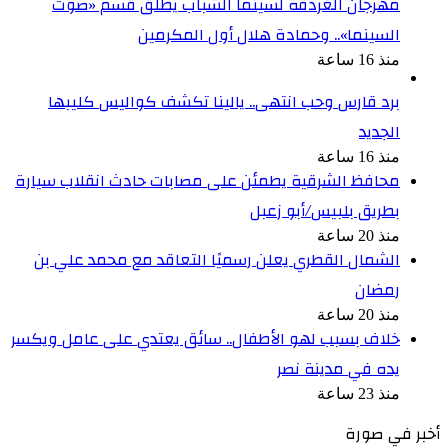
مهرجان الغردقة لسينما الشباب يطلق قسم «صوت
السينما».. وحمادة هلال أول المكرمين
منذ 16 ساعة
برد قارس وحب انتهى.. يالينا تكشف كواليس كليبها
الجديد
منذ 16 ساعة
محافظ الشرقية يطمئن على مصابات حادث انقلاب سيارة
بطريق بلبيس/أبو زعبل
منذ 20 ساعة
الشمال القطري يعلن رسميًا التعاقد مع محمد علي بن
رمضان
منذ 20 ساعة
خلاف بسبب لهو الأطفال.. سائق يعتدي على عامل ويكسر
يده في مدينة نصر
منذ 23 ساعة
أخبر في صورة