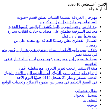
الإثنين, أغسطس 10 2026
أخبار عاجلة
مهرجان الغردقة لسينما الشباب يطلق قسم «صوت
السينما».. وحمادة هلال أول المكرمين
برد قارس وحب انتهى.. يالينا تكشف كواليس كليبها الجديد
محافظ الشرقية يطمئن على مصابات حادث انقلاب سيارة
بطريق بلبيس/أبو زعبل
الشمال القطري يعلن رسميًا التعاقد مع محمد علي بن
رمضان
خلاف بسبب لهو الأطفال.. سائق يعتدي على عامل ويكسر يده
في مدينة نصر
ضبط عنصرين إجراميين بحوزتهما مخدرات وأسلحة نارية في
الدقهلية
هيئة الاستثمار تبحث تعزيز التعاون مع سلطنة عُمان
ارتفاع طفيف في سعر الدولار أمام الجنيه اليوم الأحد بالبنوك
الذهب يستقر وعيار 21 يسجل 6115 جنيهًا اليوم الأحد
في العمق التعليم في مصر بين طموح الإصلاح وتحديات الواقع
مقال عشوائي
تسجيل الدخول
انستقرام
يوتيوب