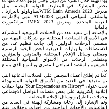
بها الهيئة خلال الفترة من أبريل وحتى يونيو 2023 منها ما
يخص المشاركة في المعارض الدولية المختلفة مثل
معرض WTM Latin Amercia 2023بساوباولو بالبرازيل،
والملتقى السياحي العربي ATM2023 بدبي بالإمارات
العربية المتحدة، ومعرض IMEX 2023 بفرانكفورت
بألمانيا.
بالإضافة إلى تنفيذ عدد من الحملات الترويجية المشتركة
في الأسواق السياحية المختلفة مع شركات المهنة من
منظمي الرحلات الدوليين، إلى جانب تنظيم عدد من
الاستضافات والزيارات التعريفية لبعض الوفود الرسمية
وممثلي وسائل الإعلام المختلفة والمدونين والمؤثرين
ومنظمي الرحلات من الأسواق السياحية المختلفة
لتعريفهم بالمقصد السياحي المصري وبالتنوع الذي يتمتع
به.
كما تم إطلاع أعضاء المجلس على الحملات الدعائية التي
تم تنفيذها في العديد من الأسواق الدولية المستهدفة
تحت عنوان “Your Expectations are History منها حملات
إعلانية إلكترونية على بعض منصات التواصل الاجتماعي
وحملات بالطرق وبوسائل الإعلام المختلفة.
وتم الإشارة إلى رعاية ومشاركة الهيئة في العديد من
الفاعليات والأحداث الداخلية من أحداث وحفلات فنية