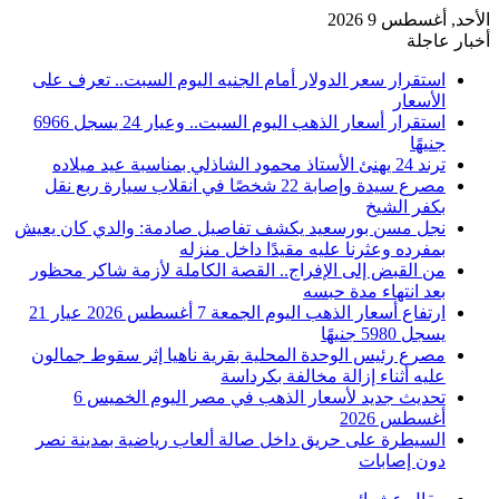
الأحد, أغسطس 9 2026
أخبار عاجلة
استقرار سعر الدولار أمام الجنيه اليوم السبت.. تعرف على
الأسعار
استقرار أسعار الذهب اليوم السبت.. وعيار 24 يسجل 6966
جنيهًا
ترند 24 يهنئ الأستاذ محمود الشاذلي بمناسبة عيد ميلاده
مصرع سيدة وإصابة 22 شخصًا في انقلاب سيارة ربع نقل
بكفر الشيخ
نجل مسن بورسعيد يكشف تفاصيل صادمة: والدي كان يعيش
بمفرده وعثرنا عليه مقيدًا داخل منزله
من القبض إلى الإفراج.. القصة الكاملة لأزمة شاكر محظور
بعد انتهاء مدة حبسه
ارتفاع أسعار الذهب اليوم الجمعة 7 أغسطس 2026 عيار 21
يسجل 5980 جنيهًا
مصرع رئيس الوحدة المحلية بقرية ناهيا إثر سقوط جمالون
عليه أثناء إزالة مخالفة بكرداسة
تحديث جديد لأسعار الذهب في مصر اليوم الخميس 6
أغسطس 2026
السيطرة على حريق داخل صالة ألعاب رياضية بمدينة نصر
دون إصابات