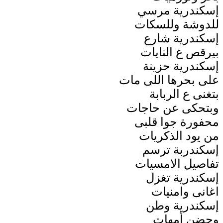
إسكندرية مرسي
للدوشة وللسكات
إسكندرية شارع
بيرقص ع النايات
إسكندرية حزينة
على بحرها اللى مات
بتغنى ع الربابة
وبتحكى عن حاجات
محفورة جوا قلبى
من يود الذكريات
إسكندربة ترسم
تفاصيل الامسيات
إسكندرية تغزل
اغانى وامنيات
إسكندرية وطن
وحضن أمهات