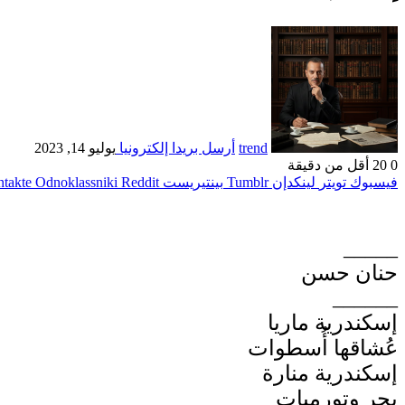
trend
أرسل بريدا إلكترونيا
يوليو 14, 2023
0
20
أقل من دقيقة
فيسبوك
تويتر
لينكدإن
بينتيريست
Odnoklassniki
_____
حنان حسن
______
إسكندرية ماريا
عُشاقها أُسطوات
إسكندرية منارة
بحر وتورميات