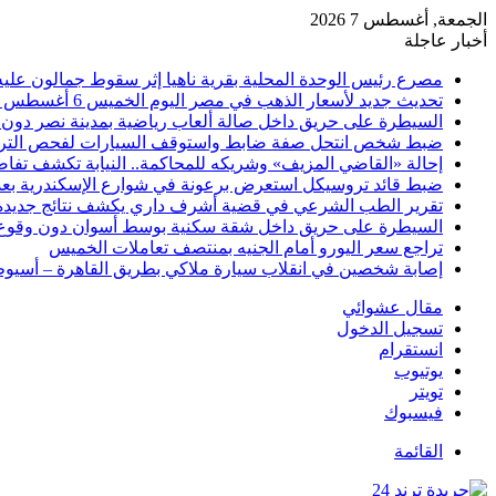
الجمعة, أغسطس 7 2026
أخبار عاجلة
مصرع رئيس الوحدة المحلية بقرية ناهيا إثر سقوط جمالون عليه أ
تحديث جديد لأسعار الذهب في مصر اليوم الخميس 6 أغسطس 2026
السيطرة على حريق داخل صالة ألعاب رياضية بمدينة نصر دون 
ضبط شخص انتحل صفة ضابط واستوقف السيارات لفحص التر
إحالة «القاضي المزيف» وشريكه للمحاكمة.. النيابة تكشف تفا
ضبط قائد تروسيكل استعرض برعونة في شوارع الإسكندرية بعد ت
تقرير الطب الشرعي في قضية أشرف داري يكشف نتائج جديدة
السيطرة على حريق داخل شقة سكنية بوسط أسوان دون وقوع
تراجع سعر اليورو أمام الجنيه بمنتصف تعاملات الخميس
إصابة شخصين في انقلاب سيارة ملاكي بطريق القاهرة – أسيو
مقال عشوائي
تسجيل الدخول
انستقرام
يوتيوب
تويتر
فيسبوك
القائمة