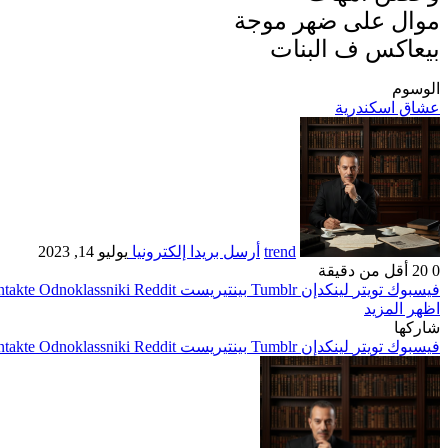
موال على ضهر موجة
بيعاكس ف البنات
الوسوم
عشاق اسكندرية
trend
أرسل بريدا إلكترونيا
يوليو 14, 2023
0
20
أقل من دقيقة
فيسبوك
تويتر
لينكدإن
بينتيريست
Odnoklassniki
اظهر المزيد
شاركها
فيسبوك
تويتر
لينكدإن
بينتيريست
Odnoklassniki