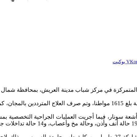
بوكيت
المتمركزة في مركز شباب مدينة العريش، بمحافظة شمال س
يذكر أن القافلة تقدم خدمات مبادرات الصحة العامة، بمشاركة 27 طبيبا، من ك