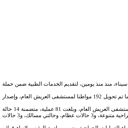
يناء، منذ منذ يومين، لتقديم الخدمات الطبية ضمن حملة
وأوضح الوزارة، أن إجمالي المترددين على العيادات المتنقلة بلغ 1615 مواطنا، وتم صرف العلاج المترددين بالمجان، كما تم تحويل 192 مواطنا لمستشفى العريش العام، وإصدار
وأضافت الوزارة أن القافلة أجرت 186 تحليلا معمليا، و33 أشعة سونار، فيما أجريت العمليات الجراحية التخصصية بمستشفى العريش العام، وبلغت 81 عملية، متضمنة 14 حالة
رمد، و16 حالة مرارة بالمنظار، و7 حالات جراحة أطفال، و19 حالة أنف وأذن، وحالة مخ وأعصاب، و14 حالة تداخلات جراحية متنوعة، و3 حالات عظام، وحالتي مسالك، و3 حالات
لية طب جامعة السويس، وذلك لإجراء العمليات الجراحية، ضمن مبادرة الرئيس لإنهاء قوائم