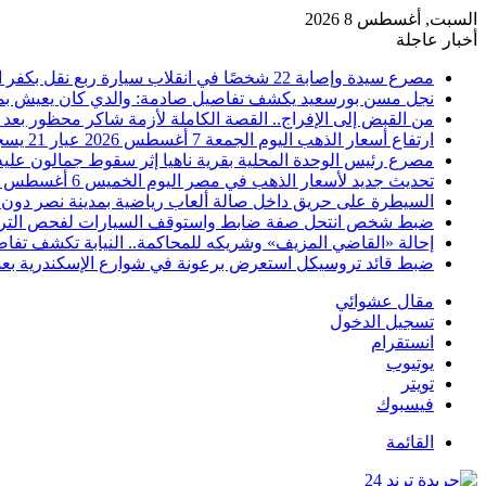
السبت, أغسطس 8 2026
أخبار عاجلة
مصرع سيدة وإصابة 22 شخصًا في انقلاب سيارة ربع نقل بكفر الشيخ
نجل مسن بورسعيد يكشف تفاصيل صادمة: والدي كان يعيش بمفرد
من القبض إلى الإفراج.. القصة الكاملة لأزمة شاكر محظور بعد 
ارتفاع أسعار الذهب اليوم الجمعة 7 أغسطس 2026 عيار 21 يسجل 5980 جنيهًا
مصرع رئيس الوحدة المحلية بقرية ناهيا إثر سقوط جمالون عليه أ
تحديث جديد لأسعار الذهب في مصر اليوم الخميس 6 أغسطس 2026
السيطرة على حريق داخل صالة ألعاب رياضية بمدينة نصر دون 
ضبط شخص انتحل صفة ضابط واستوقف السيارات لفحص التر
إحالة «القاضي المزيف» وشريكه للمحاكمة.. النيابة تكشف تفا
ضبط قائد تروسيكل استعرض برعونة في شوارع الإسكندرية بعد ت
مقال عشوائي
تسجيل الدخول
انستقرام
يوتيوب
تويتر
فيسبوك
القائمة