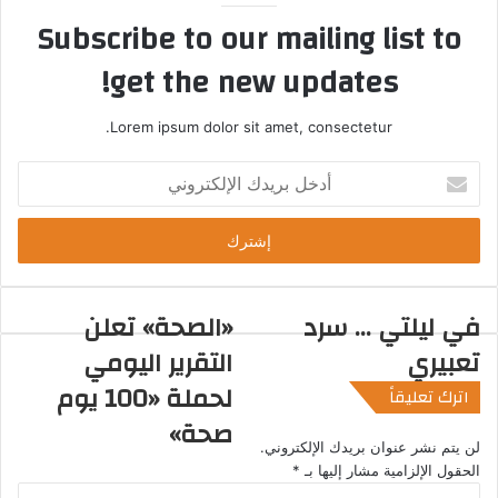
Subscribe to our mailing list to
get the new updates!
Lorem ipsum dolor sit amet, consectetur.
أ
د
خ
ل
ب
ر
ي
في ليلتي ... سرد
«الصحة» تعلن
د
تعبيري
التقرير اليومي
ك
ا
لحملة «100 يوم
اترك تعليقاً
ل
صحة»
إ
لن يتم نشر عنوان بريدك الإلكتروني.
ل
الحقول الإلزامية مشار إليها بـ
*
ك
ا