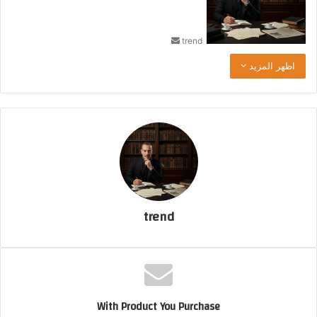
ب
ر
trend
ي
د
اظهر المزيد
ا
إ
ل
ك
ت
ر
و
ن
ي
ا
trend
With Product You Purchase