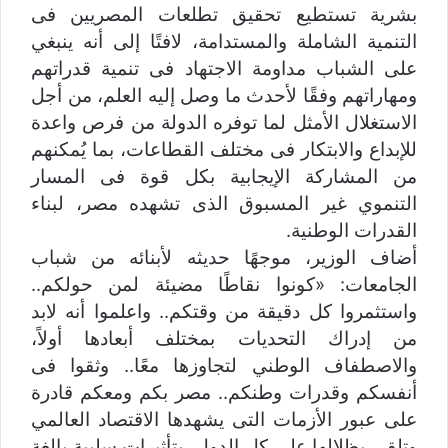
بشرية تستطيع تحقيق تطلعات المصريين فى
التنمية الشاملة والمستدامة، لافتًا إلى أنه ينبغي
على الشباب مداومة الاجتهاد فى تنمية قدراتهم
ومهاراتهم وفقًا لأحدث ما وصل إليه العلم، من أجل
الاستغلال الأمثل لما توفره الدولة من فرص واعدة
للإبداع والابتكار فى مختلف القطاعات، بما يُمكنهم
من المشاركة الإيجابية بكل قوة فى المسار
التنموي غير المسبوق الذى تشهده مصر، لبناء
القدرات الوطنية.
أضاف الوزير، موجهًا حديثه لأبنائه من شباب
الجامعات: «كونوا نقاطًا مضيئة لمن حولكم..
واستثمروا كل دقيقة من وقتكم.. واعلموا أنه لابد
من إدراك التحديات بمختلف أبعادها أولاً،
والاصطفاف الوطني لتجاوزها معًا.. وثقوا فى
أنفسكم وقدرات وطنكم.. مصر بكم ومعكم قادرة
على عبور الأزمات التى يشهدها الاقتصاد العالمي
وتلقى بظلالها على كل الدول، بتأثيرات سلبية بالغة