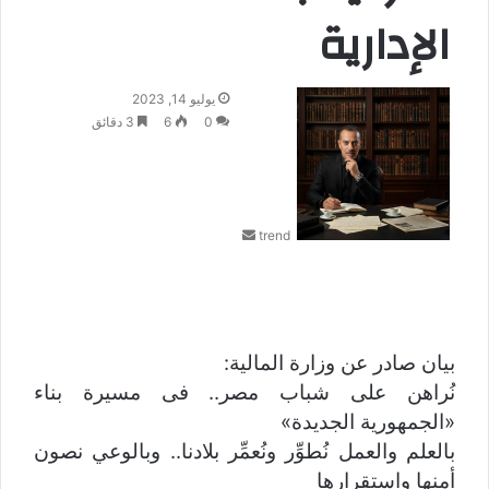
الإدارية
أ
يوليو 14, 2023
ر
0
6
3 دقائق
س
ل
ب
ر
trend
ي
د
ا
إ
ل
ك
بيان صادر عن وزارة المالية:
ت
نُراهن على شباب مصر.. فى مسيرة بناء
ر
«الجمهورية الجديدة»
و
ن
بالعلم والعمل نُطوِّر ونُعمِّر بلادنا.. وبالوعي نصون
ي
أمنها واستقرارها
ا