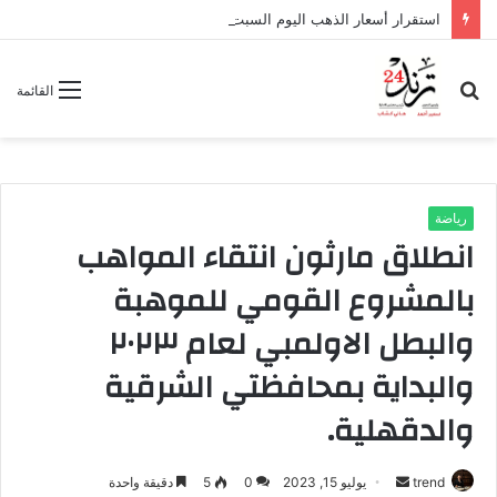
استقرار أسعار الذهب اليوم السبت.. وعيار 24 يسجل 6966 جنيهًا
بحث
القائمة
عن
رياضة
انطلاق مارثون انتقاء المواهب
بالمشروع القومي للموهبة
والبطل الاولمبي لعام ٢٠٢٣
والبداية بمحافظتي الشرقية
والدقهلية.
trend
أ
يوليو 15, 2023
0
5
دقيقة واحدة