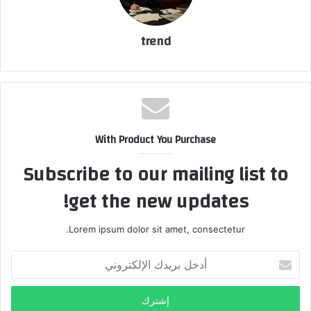
انتقاء لهؤلاء المواهب فى جميع محافظات مصر ال ٢٧
وذلك خلال الفترة من ١٥ يوليو الحالى حتى ٣٠ سبتمبر
trend
المقبل ومن المتوقع انتقاء عدد” ٢٠٠٠” لاعب ولاعبة
لمرحلة البراعم
مارثون المواهب
With Product You Purchase
Subscribe to our mailing list to
get the new updates!
Lorem ipsum dolor sit amet, consectetur.
أ
د
خ
ل