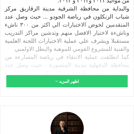
من مواليد ٢٠١١ و٢٠١٢ و ٢٠١٣.
والبداية من محافظة الشرقية مدينة الزقازيق مركز
شباب الزنكلون في رياضة الجودو … حيث وصل عدد
المتقدمين لخوض الاختبارات الي اكثر من ٣٠٠ ناشء
وناشءة لاختيار الافضل منهم وتدشين مراكز التدريب
مستقبلا ويشرف علي عملية الاختبارات اللجنة العلمية
والفنية للمشروع القومي للموهبة والبطل الاولمبي
كما انطلقت عملية الانتقاء في رياضة المصارعة من
محافظة الدقهلية مدينة المنصورة ، حيث وصل عدد
المتقدمين لخوض الاختبارات الي اكثر من ٧٠٠ ناشء
وناشئة لاختيار الافضل منهم وتدشين مراكز التدريب
اظهر المزيد
مستقبلا ، ويشرف علي عملية الاختبارات اللجنة العلمية
والفنية للمشروع القومي للموهبة والبطل الاولمبي .
ويذكر ان عمليات الانتقاء للمواهب الناشئة بالمشروع
القومي للموهبة لعام ٢٠٢٣ في ع ٧ رياضات (
المصارعة ،الملاكمة ،جودو، تنس طاولة، العاب قوي،
رفع اثقال، تايكوندو ) على أن يتواجد عدد “١٣٠ ” لجنة