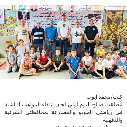
ر
س
ل
ب
ر
ي
د
ا
إ
ل
ك
ت
ر
و
كتب/محمد ايوب
ن
انطلقت صباح اليوم اولي لجان انتقاء المواهب الناشئة
ي
في رياضتي الجودو والمصارعة بمحافظتي الشرقية
ا
والدقهلية