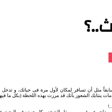
..؟
ت
Od
سابقاً مثل أن تسافر لمكان لأول مرة فى حياتك، و تدخل
ت ينتابك الشعور بأنك قد مررت بهذه اللحظة (بكل ما فيها
.!
كل مفاجىء و غريب، و يبذل الشخص كل جهده فى البحث عن 