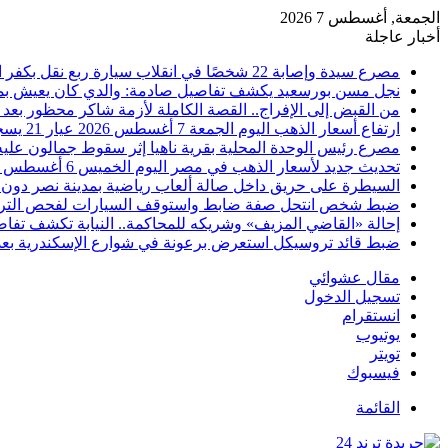
الجمعة, أغسطس 7 2026
أخبار عاجلة
مصرع سيدة وإصابة 22 شخصًا في انقلاب سيارة ربع نقل بكفر الشيخ
نجل مسن بورسعيد يكشف تفاصيل صادمة: والدي كان يعيش بمفرد
من القبض إلى الإفراج.. القصة الكاملة لأزمة شاكر محظور بعد 
ارتفاع أسعار الذهب اليوم الجمعة 7 أغسطس 2026 عيار 21 يسجل 5980 جنيهًا
مصرع رئيس الوحدة المحلية بقرية ناهيا إثر سقوط جمالون عليه أ
تحديث جديد لأسعار الذهب في مصر اليوم الخميس 6 أغسطس 2026
السيطرة على حريق داخل صالة ألعاب رياضية بمدينة نصر دون 
ضبط شخص انتحل صفة ضابط واستوقف السيارات لفحص التر
إحالة «القاضي المزيف» وشريكه للمحاكمة.. النيابة تكشف تفا
ضبط قائد تروسيكل استعرض برعونة في شوارع الإسكندرية بعد ت
مقال عشوائي
تسجيل الدخول
انستقرام
يوتيوب
تويتر
فيسبوك
القائمة