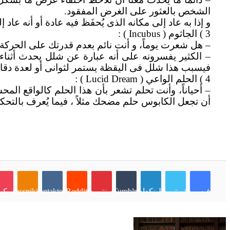
الشخص بالعثور على الغرض المفقود.
و إذا به عاد إلى مكانه الذى يُحفَظ فيه عادة أو أنه ع
3 ) الجاثوم ( Incubus ) :
– هل شعرت يوماً، و أنت نائم بعدم قدرتك على الحركة
– الكثير يفسرونه على أنه عبارة عن شلل يحدث أثناء
فيسبب هذا شلل فى اليقظة يستمر لثوانى أو لعدة دقائ
4 ) الحلم الواعي ( Lucid Dream ) :
– أحياناً، وأنت تحلم تشعر بأن هذا الحلم كالواقع ا
أن تجعل الكابوس حلم مضحك مثلاً ، فيما يُعرف بالتحكم
فيسبوك
تويتر
لينكدإن
Tumblr
بينتيريست
Reddit
VKontakte
بوكي
noklassniki