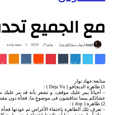
مع الجميع تحدث
trend
أرسل بريدا إلكترونيا
يوليو 15, 2023
0
5
دقيقة واحدة
فيسبوك
تويتر
لينكدإن
Tumblr
بينتيريست
Reddit
VKontakte
بوكي
noklassniki
متابعة:جهاد نوار
1) ظاهرة الديجافو ( Deja Vu ) :
– أحياناً يمر عليك موقف، و تشعر بأنه قد مر عليك 
عشائكم بينما تتناقشون فى موضوعٍ ما، فجأة دون مقدما
2) ظاهرة ( dop ) :
– تعرف تلك الظاهرة باختفاء الأغراض ثم عودتها فجأة .
– دائماً ما يحدث معنا أن نلاحظ اختفاء غرض ما بش