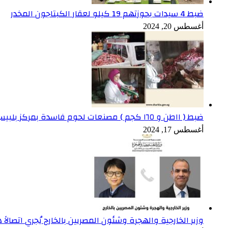
ضبط 4 سيدات بحوزتهم 19 كيلو لعقار الكبتاجون المخدر
أغسطس 20, 2024
ضبط ( ١١طن و ١٦٥ كجم ) مصنعات لحوم فاسدة بمركز بلبيس بالشرقية
أغسطس 17, 2024
وزير الخارجية والهجرة وشئون المصريين بالخارج يُجري اتصالاً ه