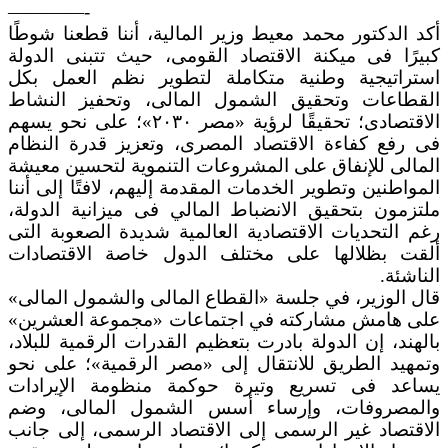
————-
أكد الدكتور محمد معيط وزير المالية، أننا قطعنا شوطًا
كبيرًا فى ميكنة الاقتصاد القومى، حيث تتبنى الدولة
استراتيجية وطنية متكاملة لتطوير نظم العمل بكل
القطاعات وتحقيق الشمول المالى، وتحفيز النشاط
الاقتصادى؛ تحقيقًا لرؤية «مصر ٢٠٣٠»؛ على نحو يسهم
فى رفع كفاءة الاقتصاد المصرى، وتعزيز قدرة النظام
المالى للإنفاق على المشروعات التنموية لتحسين معيشة
المواطنين وتطوير الخدمات المقدمة إليهم، لافتًا إلى أننا
ملتزمون بتحقيق الانضباط المالي فى ميزانية الدولة،
رغم التحديات الاقتصادية العالمية شديدة الصعوبة التى
ألقت بظلالها على مختلف الدول خاصة الاقتصادات
الناشئة.
قال الوزير، في جلسة «القطاع المالى والشمول المالى»
على هامش مشاركته في اجتماعات «مجموعة العشرين»
بالهند، إن الدولة بادرت بتعظيم القدرات الرقمية للبلاد،
وتمهيد الطريق للانتقال إلى «مصر الرقمية»؛ على نحو
يساعد فى تسريع وتيرة حوكمة منظومة الإيرادات
والمصروفات، وإرساء أسس الشمول المالى، وضم
الاقتصاد غير الرسمى إلى الاقتصاد الرسمى، إلى جانب