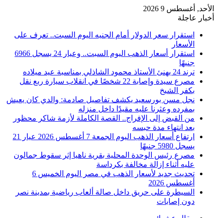
الأحد, أغسطس 9 2026
أخبار عاجلة
استقرار سعر الدولار أمام الجنيه اليوم السبت.. تعرف على
الأسعار
استقرار أسعار الذهب اليوم السبت.. وعيار 24 يسجل 6966
جنيهًا
ترند 24 يهنئ الأستاذ محمود الشاذلي بمناسبة عيد ميلاده
مصرع سيدة وإصابة 22 شخصًا في انقلاب سيارة ربع نقل
بكفر الشيخ
نجل مسن بورسعيد يكشف تفاصيل صادمة: والدي كان يعيش
بمفرده وعثرنا عليه مقيدًا داخل منزله
من القبض إلى الإفراج.. القصة الكاملة لأزمة شاكر محظور
بعد انتهاء مدة حبسه
ارتفاع أسعار الذهب اليوم الجمعة 7 أغسطس 2026 عيار 21
يسجل 5980 جنيهًا
مصرع رئيس الوحدة المحلية بقرية ناهيا إثر سقوط جمالون
عليه أثناء إزالة مخالفة بكرداسة
تحديث جديد لأسعار الذهب في مصر اليوم الخميس 6
أغسطس 2026
السيطرة على حريق داخل صالة ألعاب رياضية بمدينة نصر
دون إصابات