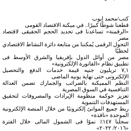
كتب/محمد ايوب
قطعنا شوطًا كبيرًا.. في ميكنة الاقتصاد القومى
«الرقمنة» تساعدنا فى تحديد الحجم الحقيقى لاقتصاد
مصر
التحول الرقمى يُمكننا من متابعة دائرة النشاط الاقتصادي
لحظيًا
مصر من أوائل الدول بإفريقيا والشرق الأوسط فى
تطبيق نظام «الفاتورة الإلكترونية»
٧,١ تريليون جنيه قيمة خدمات الدفع والتحصيل
الإلكترونى حتى نهاية يونيه الماضى
النظم المميكنة بالضرائب والجمارك تضمن العدالة
التنافسية في السوق المصرية
تعزيز حوكمة منظومة الإيرادات والمصروفات لتحقيق
المستهدفات التنموية
ربط جميع الموانئ إلكترونيًا من خلال المنصة الإلكترونية
الموحدة «نافذة»
سجلنا ١٤٧٪؜ نموًا فى الشمول المالى خلال الفترة
«٢٠١٦/ ٢٠٢٢»