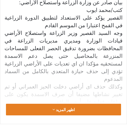
ب
بيان صادر عن وزارة الزراعة واستصلاح الأراضي:
ر
كتب/محمد ايوب
ي
القصير يؤكد على الاستعداد لتطبيق الدورة الزراعية
د
في القمح اعتبارا من الموسم القادم
ا
وجه السيد القصير وزير الزراعة واستصلاح الأراضي
إ
قيادات الوزارة ومديري مديريات الزراعة في
ل
المحافظات بضرورة تدقيق الحصر الفعلى للمساحات
ك
المنزرعة بالمحاصيل حتى يصل دعم الاسمدة
ت
ر
لمستحقيه مؤكدا ان اي تعديات على الأراضي الزراعية
و
تؤدي إلى حذف حيازة المتعدي بالكامل من السماد
ن
المدعوم
ي
وكذلك حذف اى أراضي دخلت الحيز العمراني أو تم
ا
تغيير نشاطها مضيفا أن صرف الاسمدة يكون على
زراعات فعلية على أرض الواقع
موجها بتكثيف لجان التفتيش والمتابعة لمراجعه ذلك،
اظهر المزيد
ومشيرا إلى أن أى تهاون سوف يتم محاسبة المقصرين
عنه مع تحمل المتسبب الفرق بين السماد المدعوم