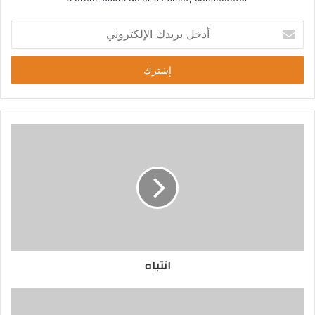
أ
دعم الأسمدة لمستحقيه
د
خ
ل
ب
ر
ي
د
ك
ا
ل
إ
ل
ك
ت
ر
انتباه
و
ن
ي