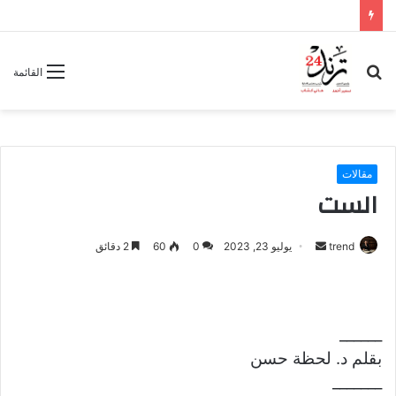
بحث
القائمة
عن
مقالات
الست
trend
أ
يوليو 23, 2023
0
60
2 دقائق
ر
س
ل
______
ب
ر
بقلم د. لحظة حسن
ي
_______
د