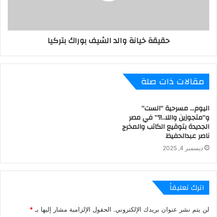
فى حياتك خليك ديما ( الست ) فلانة ٠
حقيقة خيانة والد الشيف بوراك بتركيا
الست
مقالات ذات صلة
اليوم… مسرحية “الست”
و“متجوزين واللا..!؟” في مصر
الجديدة بتوقيع الكاتب والمخرج
ناصر عبدالحفيظ
ديسمبر 4, 2025
اترك تعليقاً
لن يتم نشر عنوان بريدك الإلكتروني.
الحقول الإلزامية مشار إليها بـ
*