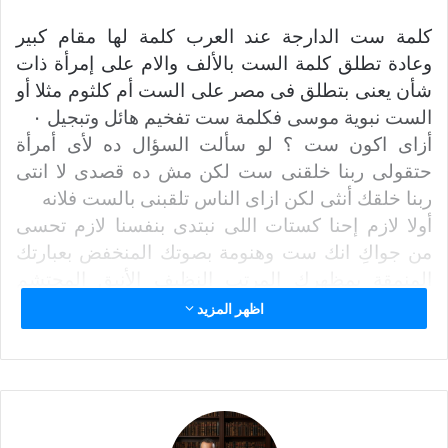
ا
كلمة ست الدارجة عند العرب كلمة لها مقام كبير
إ
وعادة تطلق كلمة الست بالألف والام على إمرأة ذات
ل
شأن يعنى بتطلق فى مصر على الست أم كلثوم مثلا أو
ك
الست نبوية موسى فكلمة ست تفخيم هائل وتبجيل ٠
ت
أزاى اكون ست ؟ لو سألت السؤال ده لأى أمرأة
ر
و
حتقولى ربنا خلقنى ست لكن مش ده قصدى لا انتى
ن
ربنا خلقك أنثى لكن ازاى الناس تلقبنى بالست فلانه
ي
أولا لازم إحنا كستات اللى نبتدى بنفسنا لازم تحسى
ا
من جواكِ انك ست وهنومة بصوتك المنخفض بعبارتك
المنمقة بمظهرك المرتب النظيف الأنيق المحتشم
وبإبتسامتك الرقيقة
اظهر المزيد
لازم ماتحوليش أبدا تحطى نفسك فى صف الرجال
حتى ولو كنت فى صفوفهم فى العمل
ماتتصرفيش كالرجل أبدا مادام زوجك أو ابنك موجود
ديما خليكي فى مكانك
الست اللى شالت البيت من الالف الى الياء قامت