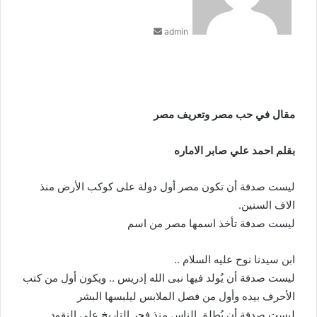
ب
ر
admin
ي
د
ا
إ
ل
ك
مقال في حب مصر وتعريف مصر
ت
ر
بقلم احمد علي صابر الاماره
و
ن
ي
ليست صدفة أن تكون مصر أول دولة على كوكب الأرض منذ
ا
الاف السنين.
ليست صدفة تأخذ اسمها مصر من اسم
ابن سيدنا نوح عليه السلام ..
ليست صدفة أن يُولد فيها نبى الله إدريس .. ويكون أول من كتب
الأحرف بيده وأول من فصل الملابس ليلبسها البشر
ليست صدفة أن يُطلق الناس منذ فجر التاريخ على النقود