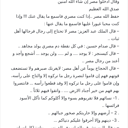
وقال ادخلوا مصر إن شاء الله آمنين
صدق الله العظيم
حفظ الله مصر ..إذا كنت مصري فاسمع ما يقال عنك !!! وإذا
كنت محبا غيورا عليها فاسمع ما يقال عنها :
– قال الملك عبد العزيز: مصر لا تحتاج إلى رجال فرجالها أهل
ثبات ..
– قال صدام حسين : في كل نقطة دم مصري يولد مجاهد ..
– قال كيسنجر : لا يوجد …. و لم ….. ولن يوجد … أشجع وأجد و
أعند من رجال مصر ..
– قال الحجاج يوماً عن أهل مصر: لايغرنك صبرهم ولا تستضعف
قوتهم فهم إن قاموا لنصرة رجل ما تركوه إلا والتاج على رأسه،
وإن قاموا على رجل ما تركوه إلا وقد قطعوا رأسه … فانتصروا
بهم فهم من خير أجناد الارض …. . واتقوا فيهم ثلاثاً ..
. 1- نسائهم فلا تقربوهم بسوء وإلا أكلوكم كما تأكل الأسود
فرائسها ..
. 2 – أرضهم وإلا حاربتكم صخور جبالهم ..
. 3- دينهم وإلا أحرقوا عليكم دنياكم …
– و قال المستشرق والفيلسوف الفرنسي رينان: لكل إنسان