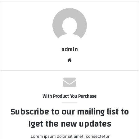
ك
ت
ر
و
ن
ي
ا
admin
م
و
ق
ع
ا
With Product You Purchase
ل
و
Subscribe to our mailing list to
ي
get the new updates!
ب
Lorem ipsum dolor sit amet, consectetur.