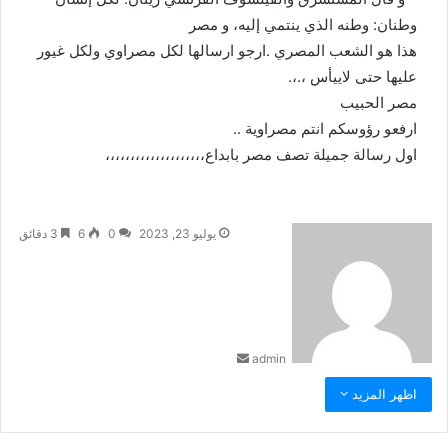
وطنان: وطنه الذي ينتمي إليه، و مصر
هذا هو الشعب المصري .ارجو ارسالها لكل مصراوي ولكل غيور
عليها حتى لاييأس ،.،.
مصر الحبيب
ارفعو رؤوسكم انتم مصراوية ..
اول رسالة جميلة تصف مصر بابداع،،،،،،،،،،،،،،،،،،،،
أ
يوليو 23, 2023
0
6
3 دقائق
ر
س
ل
ب
ر
admin
ي
د
اظهر المزيد
ا
إ
ل