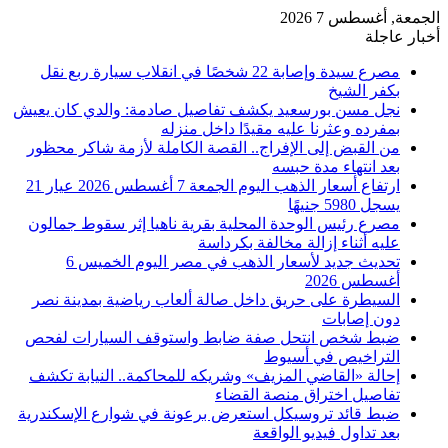
الجمعة, أغسطس 7 2026
أخبار عاجلة
مصرع سيدة وإصابة 22 شخصًا في انقلاب سيارة ربع نقل
بكفر الشيخ
نجل مسن بورسعيد يكشف تفاصيل صادمة: والدي كان يعيش
بمفرده وعثرنا عليه مقيدًا داخل منزله
من القبض إلى الإفراج.. القصة الكاملة لأزمة شاكر محظور
بعد انتهاء مدة حبسه
ارتفاع أسعار الذهب اليوم الجمعة 7 أغسطس 2026 عيار 21
يسجل 5980 جنيهًا
مصرع رئيس الوحدة المحلية بقرية ناهيا إثر سقوط جمالون
عليه أثناء إزالة مخالفة بكرداسة
تحديث جديد لأسعار الذهب في مصر اليوم الخميس 6
أغسطس 2026
السيطرة على حريق داخل صالة ألعاب رياضية بمدينة نصر
دون إصابات
ضبط شخص انتحل صفة ضابط واستوقف السيارات لفحص
التراخيص في أسيوط
إحالة «القاضي المزيف» وشريكه للمحاكمة.. النيابة تكشف
تفاصيل اختراق منصة القضاء
ضبط قائد تروسيكل استعرض برعونة في شوارع الإسكندرية
بعد تداول فيديو الواقعة