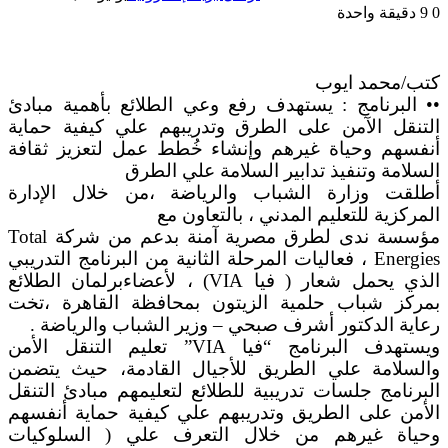
0
9
دقيقة واحدة
كتب/محمد ايوب
•• البرنامج : يستهدف رفع وعي الطلائع بأهمية مبادئ
التنقل الآمن على الطرق وتدريبهم علي كيفية حماية
أنفسهم وحياة غيرهم وإنشاء خُطط عمل لتعزيز ثقافة
السلامة وتنفيذ تدابير السلامة علي الطرق
أطلقت وزارة الشباب والرياضة ،من خلال الإدارة
المركزية للتعليم المدني ، بالتعاون مع
مؤسسة ندى لطرق مصرية آمنة بدعم من شركة Total
Energies ، فعاليات المرحلة الثانية من البرنامج التدريبي
الذي يحمل شعار ( فيا VIA) ، لأعضاءبرلمان الطلائع
بمركز شباب حلمية الزيتون بمحافظة القاهرة ،تخت
رعاية الدكتور أشرف صبحي – وزير الشباب والرياضة .
ويستهدف البرنامج “فيا VIA” تعليم التنقل الأمن
والسلامة علي الطريق للأجيال القادمة، حيث يتضمن
البرنامج جلسات تدريبية للطلائع لتعليمهم مبادئ التنقل
الأمن على الطريق وتدريبهم علي كيفية حماية أنفسهم
وحياة غيرهم من خلال التعرف علي ( السلوكيات