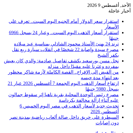
الأحد, أغسطس 9 2026
أخبار عاجلة
استقرار سعر الدولار أمام الجنيه اليوم السبت.. تعرف على
الأسعار
استقرار أسعار الذهب اليوم السبت.. وعيار 24 يسجل 6966
جنيهًا
ترند 24 يهنئ الأستاذ محمود الشاذلي بمناسبة عيد ميلاده
مصرع سيدة وإصابة 22 شخصًا في انقلاب سيارة ربع نقل
بكفر الشيخ
نجل مسن بورسعيد يكشف تفاصيل صادمة: والدي كان يعيش
بمفرده وعثرنا عليه مقيدًا داخل منزله
من القبض إلى الإفراج.. القصة الكاملة لأزمة شاكر محظور
بعد انتهاء مدة حبسه
ارتفاع أسعار الذهب اليوم الجمعة 7 أغسطس 2026 عيار 21
يسجل 5980 جنيهًا
مصرع رئيس الوحدة المحلية بقرية ناهيا إثر سقوط جمالون
عليه أثناء إزالة مخالفة بكرداسة
تحديث جديد لأسعار الذهب في مصر اليوم الخميس 6
أغسطس 2026
السيطرة على حريق داخل صالة ألعاب رياضية بمدينة نصر
دون إصابات