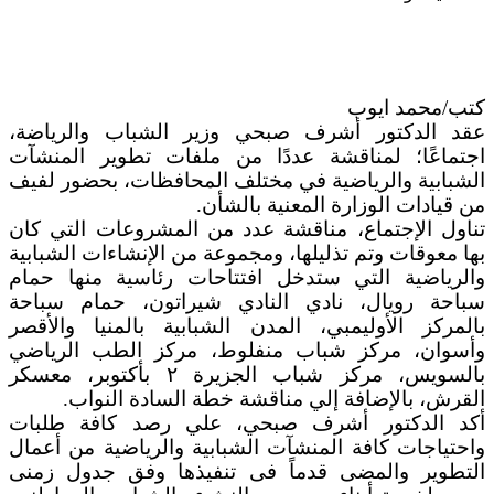
كتب/محمد ايوب
عقد الدكتور أشرف صبحي وزير الشباب والرياضة،
اجتماعًا؛ لمناقشة عددًا من ملفات تطوير المنشآت
الشبابية والرياضية في مختلف المحافظات، بحضور لفيف
من قيادات الوزارة المعنية بالشأن.
تناول الإجتماع، مناقشة عدد من المشروعات التي كان
بها معوقات وتم تذليلها، ومجموعة من الإنشاءات الشبابية
والرياضية التي ستدخل افتتاحات رئاسية منها حمام
سباحة رويال، نادي النادي شيراتون، حمام سباحة
بالمركز الأوليمبي، المدن الشبابية بالمنيا والأقصر
وأسوان، مركز شباب منفلوط، مركز الطب الرياضي
بالسويس، مركز شباب الجزيرة ٢ بأكتوبر، معسكر
القرش، بالإضافة إلي مناقشة خطة السادة النواب.
أكد الدكتور أشرف صبحي، علي رصد كافة طلبات
واحتياجات كافة المنشآت الشبابية والرياضية من أعمال
التطوير والمضى قدماً فى تنفيذها وفق جدول زمنى