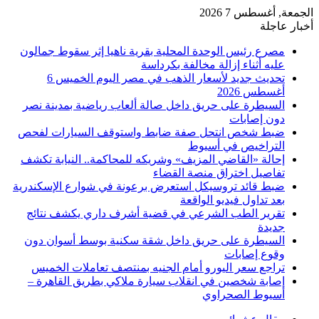
الجمعة, أغسطس 7 2026
أخبار عاجلة
مصرع رئيس الوحدة المحلية بقرية ناهيا إثر سقوط جمالون
عليه أثناء إزالة مخالفة بكرداسة
تحديث جديد لأسعار الذهب في مصر اليوم الخميس 6
أغسطس 2026
السيطرة على حريق داخل صالة ألعاب رياضية بمدينة نصر
دون إصابات
ضبط شخص انتحل صفة ضابط واستوقف السيارات لفحص
التراخيص في أسيوط
إحالة «القاضي المزيف» وشريكه للمحاكمة.. النيابة تكشف
تفاصيل اختراق منصة القضاء
ضبط قائد تروسيكل استعرض برعونة في شوارع الإسكندرية
بعد تداول فيديو الواقعة
تقرير الطب الشرعي في قضية أشرف داري يكشف نتائج
جديدة
السيطرة على حريق داخل شقة سكنية بوسط أسوان دون
وقوع إصابات
تراجع سعر اليورو أمام الجنيه بمنتصف تعاملات الخميس
إصابة شخصين في انقلاب سيارة ملاكي بطريق القاهرة –
أسيوط الصحراوي